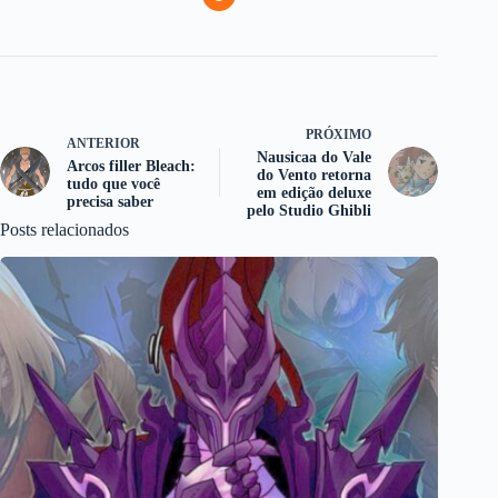
PRÓXIMO
ANTERIOR
Nausicaa do Vale
Arcos filler Bleach:
do Vento retorna
tudo que você
em edição deluxe
precisa saber
pelo Studio Ghibli
Posts relacionados