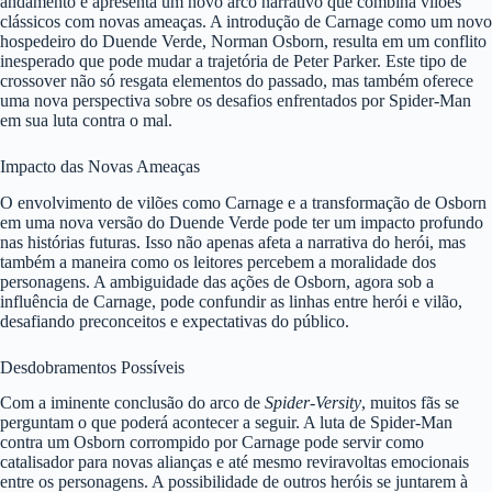
andamento e apresenta um novo arco narrativo que combina vilões
clássicos com novas ameaças. A introdução de Carnage como um novo
hospedeiro do Duende Verde, Norman Osborn, resulta em um conflito
inesperado que pode mudar a trajetória de Peter Parker. Este tipo de
crossover não só resgata elementos do passado, mas também oferece
uma nova perspectiva sobre os desafios enfrentados por Spider-Man
em sua luta contra o mal.
Impacto das Novas Ameaças
O envolvimento de vilões como Carnage e a transformação de Osborn
em uma nova versão do Duende Verde pode ter um impacto profundo
nas histórias futuras. Isso não apenas afeta a narrativa do herói, mas
também a maneira como os leitores percebem a moralidade dos
personagens. A ambiguidade das ações de Osborn, agora sob a
influência de Carnage, pode confundir as linhas entre herói e vilão,
desafiando preconceitos e expectativas do público.
Desdobramentos Possíveis
Com a iminente conclusão do arco de
Spider-Versity
, muitos fãs se
perguntam o que poderá acontecer a seguir. A luta de Spider-Man
contra um Osborn corrompido por Carnage pode servir como
catalisador para novas alianças e até mesmo reviravoltas emocionais
entre os personagens. A possibilidade de outros heróis se juntarem à