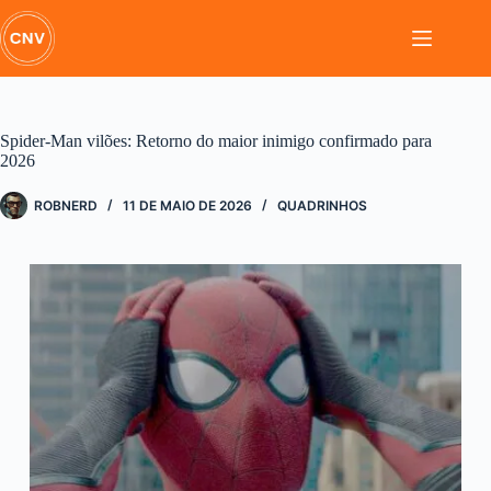
Pular
para
o
conteúdo
Spider-Man vilões: Retorno do maior inimigo confirmado para
2026
ROBNERD
11 DE MAIO DE 2026
QUADRINHOS