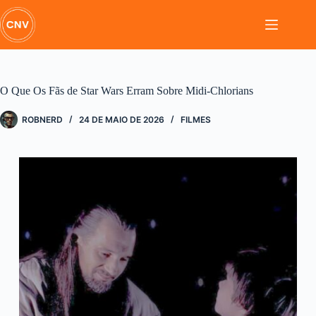
Pular
para
o
conteúdo
O Que Os Fãs de Star Wars Erram Sobre Midi-Chlorians
ROBNERD
24 DE MAIO DE 2026
FILMES