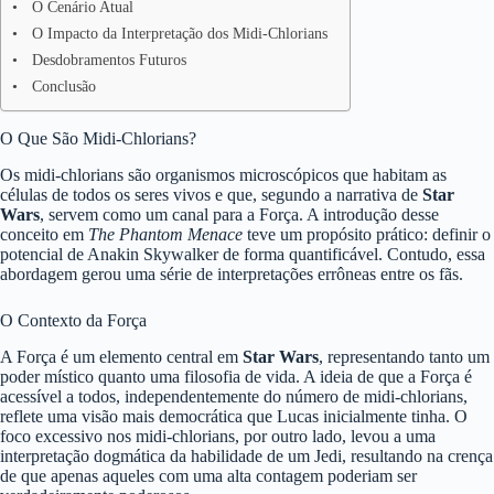
O Cenário Atual
O Impacto da Interpretação dos Midi-Chlorians
Desdobramentos Futuros
Conclusão
O Que São Midi-Chlorians?
Os midi-chlorians são organismos microscópicos que habitam as
células de todos os seres vivos e que, segundo a narrativa de
Star
Wars
, servem como um canal para a Força. A introdução desse
conceito em
The Phantom Menace
teve um propósito prático: definir o
potencial de Anakin Skywalker de forma quantificável. Contudo, essa
abordagem gerou uma série de interpretações errôneas entre os fãs.
O Contexto da Força
A Força é um elemento central em
Star Wars
, representando tanto um
poder místico quanto uma filosofia de vida. A ideia de que a Força é
acessível a todos, independentemente do número de midi-chlorians,
reflete uma visão mais democrática que Lucas inicialmente tinha. O
foco excessivo nos midi-chlorians, por outro lado, levou a uma
interpretação dogmática da habilidade de um Jedi, resultando na crença
de que apenas aqueles com uma alta contagem poderiam ser