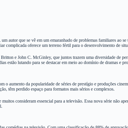
, um autor que se vê em um emaranhado de problemas familiares ao se tor
liar complicada oferece um terreno fértil para o desenvolvimento de si
itton e John C. McGinley, que juntos trazem uma diversidade de perso
ias estão lutando para se destacar em meio ao domínio de dramas e pr
om o aumento da popularidade de séries de prestígio e produções cinem
ão, têm perdido espaço para formatos mais sérios e complexos.
ue muitos consideram essencial para a televisão. Essa nova série não ap
l.
ro das comédias na televisão. Com uma classificação de 88% de aprovaç