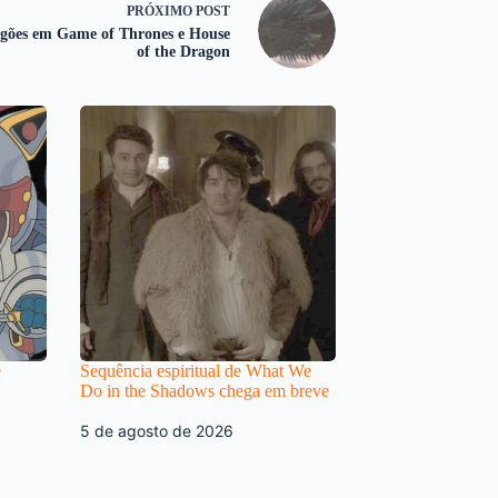
PRÓXIMO
POST
gões em Game of Thrones e House
of the Dragon
e
Sequência espiritual de What We
Do in the Shadows chega em breve
5 de agosto de 2026