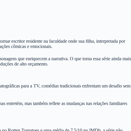
nar escritor residente na faculdade onde sua filha, interpretada por
tuações cômicas e emocionais.
nagens que enriquecem a narrativa. O que torna essa série ainda mais
oduções de alto orçamento.
atográficas para a TV, comédias tradicionais enfrentam um desafio sem
enas entretém, mas também reflete as mudanças nas relações familiares
ão no Rotten Tomatoes e uma média de 7.5/10 no IMDb, a série não