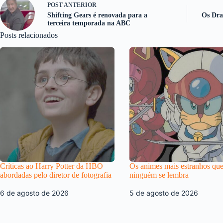
POST
ANTERIOR
Shifting Gears é renovada para a
Os Dra
terceira temporada na ABC
Posts relacionados
Críticas ao Harry Potter da HBO
Os animes mais estranhos qu
abordadas pelo diretor de fotografia
ninguém se lembra
6 de agosto de 2026
5 de agosto de 2026