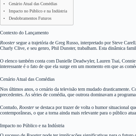
Cenário Atual das Comédias
Impacto no Público e na Indústria
Desdobramentos Futuros
Contexto do Lançamento
Rooster
segue a trajetória de Greg Russo, interpretado por Steve Carell
Charly Clive, e seu genro, Phil Dunster, trabalham. Esta dinâmica fami
O elenco também conta com Danielle Deadwyler, Lauren Tsai, Connie Br
interessante é o fato de que ela surge em um momento em que as coméd
Cenário Atual das Comédias
Nos últimos anos, o cenário da televisão tem mudado drasticamente. C
precedentes. As séries de comédia, que outrora dominavam a programaç
Contudo,
Rooster
se destaca por trazer de volta o humor situacional q
contemporâneas, o que a torna ainda mais relevante para o público atua
Impacto no Público e na Indústria
O sucesso de
Rooster
pode ter implicações significativas para o futu