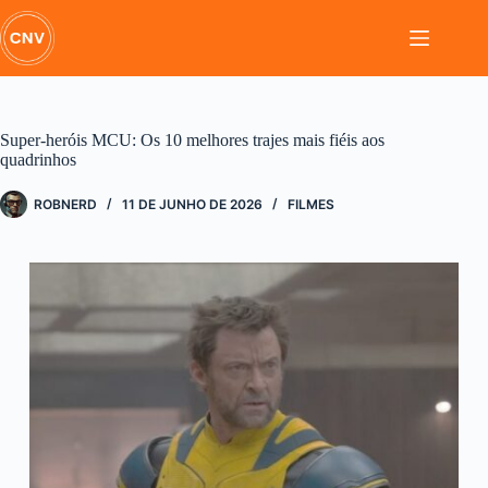
Pular
para
o
conteúdo
Super-heróis MCU: Os 10 melhores trajes mais fiéis aos
quadrinhos
ROBNERD
11 DE JUNHO DE 2026
FILMES