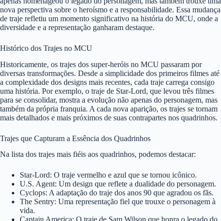
apenas homenageou o legado do personagem, mas também trouxe uma
nova perspectiva sobre o heroísmo e a responsabilidade. Essa mudança
de traje refletiu um momento significativo na história do MCU, onde a
diversidade e a representação ganharam destaque.
Histórico dos Trajes no MCU
Historicamente, os trajes dos super-heróis no MCU passaram por
diversas transformações. Desde a simplicidade dos primeiros filmes até
a complexidade dos designs mais recentes, cada traje carrega consigo
uma história. Por exemplo, o traje de Star-Lord, que levou três filmes
para se consolidar, mostra a evolução não apenas do personagem, mas
também da própria franquia. A cada nova aparição, os trajes se tornam
mais detalhados e mais próximos de suas contrapartes nos quadrinhos.
Trajes que Capturam a Essência dos Quadrinhos
Na lista dos trajes mais fiéis aos quadrinhos, podemos destacar:
Star-Lord: O traje vermelho e azul que se tornou icônico.
U.S. Agent: Um design que reflete a dualidade do personagem.
Cyclops: A adaptação do traje dos anos 90 que agradou os fãs.
The Sentry: Uma representação fiel que trouxe o personagem à
vida.
Captain America: O traje de Sam Wilson que honra o legado do