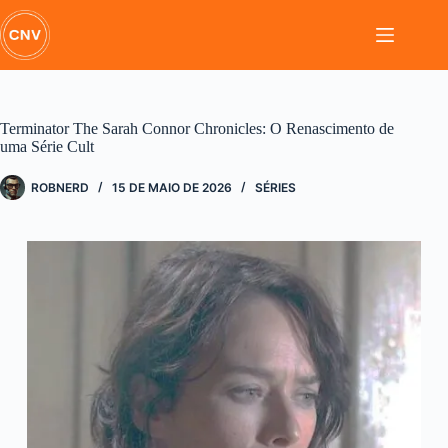
Pular
para
o
conteúdo
Terminator The Sarah Connor Chronicles: O Renascimento de
uma Série Cult
ROBNERD
15 DE MAIO DE 2026
SÉRIES