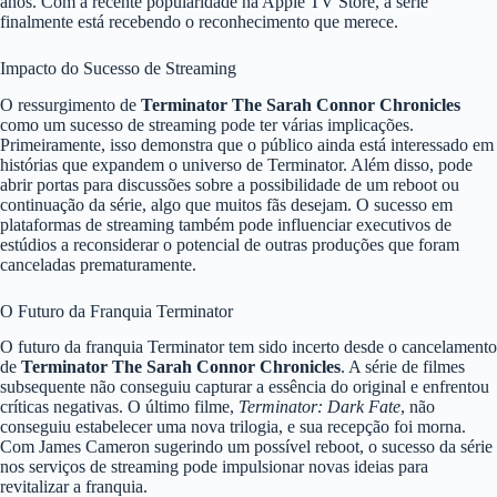
anos. Com a recente popularidade na Apple TV Store, a série
finalmente está recebendo o reconhecimento que merece.
Impacto do Sucesso de Streaming
O ressurgimento de
Terminator The Sarah Connor Chronicles
como um sucesso de streaming pode ter várias implicações.
Primeiramente, isso demonstra que o público ainda está interessado em
histórias que expandem o universo de Terminator. Além disso, pode
abrir portas para discussões sobre a possibilidade de um reboot ou
continuação da série, algo que muitos fãs desejam. O sucesso em
plataformas de streaming também pode influenciar executivos de
estúdios a reconsiderar o potencial de outras produções que foram
canceladas prematuramente.
O Futuro da Franquia Terminator
O futuro da franquia Terminator tem sido incerto desde o cancelamento
de
Terminator The Sarah Connor Chronicles
. A série de filmes
subsequente não conseguiu capturar a essência do original e enfrentou
críticas negativas. O último filme,
Terminator: Dark Fate
, não
conseguiu estabelecer uma nova trilogia, e sua recepção foi morna.
Com James Cameron sugerindo um possível reboot, o sucesso da série
nos serviços de streaming pode impulsionar novas ideias para
revitalizar a franquia.