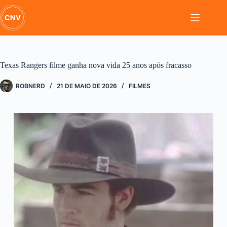
Pular
para
o
conteúdo
Texas Rangers filme ganha nova vida 25 anos após fracasso
ROBNERD
21 DE MAIO DE 2026
FILMES