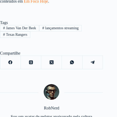
conteúdos em
Em Foco Hoje
.
Tags
#
James Van Der Beek
#
lançamentos streaming
#
Texas Rangers
Compartilhe
RobNerd
Sou um avatar de redator apaixonado pela cultura