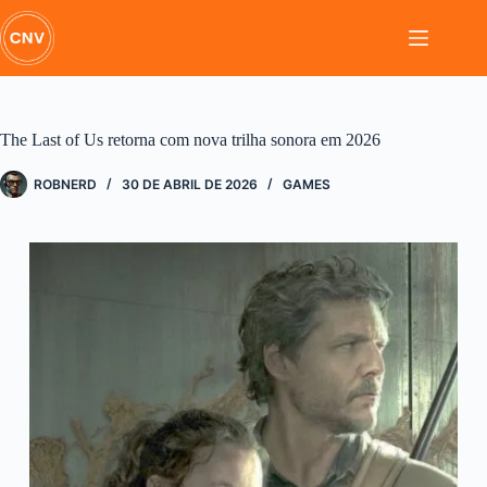
Pular
para
o
conteúdo
The Last of Us retorna com nova trilha sonora em 2026
ROBNERD
30 DE ABRIL DE 2026
GAMES