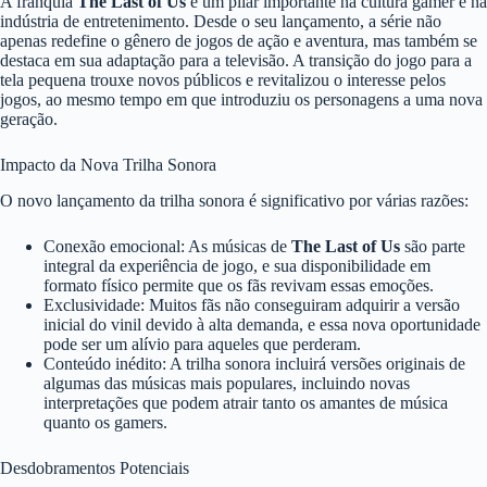
A franquia
The Last of Us
é um pilar importante na cultura gamer e na
indústria de entretenimento. Desde o seu lançamento, a série não
apenas redefine o gênero de jogos de ação e aventura, mas também se
destaca em sua adaptação para a televisão. A transição do jogo para a
tela pequena trouxe novos públicos e revitalizou o interesse pelos
jogos, ao mesmo tempo em que introduziu os personagens a uma nova
geração.
Impacto da Nova Trilha Sonora
O novo lançamento da trilha sonora é significativo por várias razões:
Conexão emocional: As músicas de
The Last of Us
são parte
integral da experiência de jogo, e sua disponibilidade em
formato físico permite que os fãs revivam essas emoções.
Exclusividade: Muitos fãs não conseguiram adquirir a versão
inicial do vinil devido à alta demanda, e essa nova oportunidade
pode ser um alívio para aqueles que perderam.
Conteúdo inédito: A trilha sonora incluirá versões originais de
algumas das músicas mais populares, incluindo novas
interpretações que podem atrair tanto os amantes de música
quanto os gamers.
Desdobramentos Potenciais