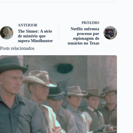
PRÓXIMO
ANTERIOR
Netflix enfrenta
The Sinner: A série
processo por
de mistério que
espionagem de
supera Mindhunter
usuários no Texas
Posts relacionados