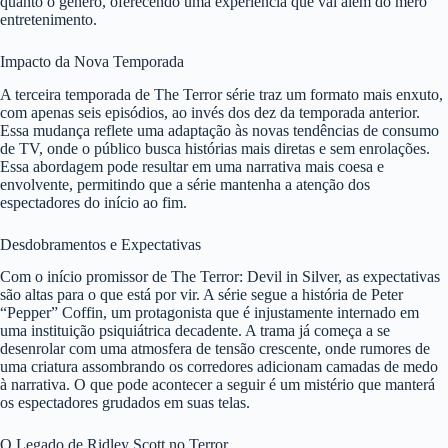
quanto o gênero, oferecendo uma experiência que vai além do mero
entretenimento.
Impacto da Nova Temporada
A terceira temporada de The Terror série traz um formato mais enxuto,
com apenas seis episódios, ao invés dos dez da temporada anterior.
Essa mudança reflete uma adaptação às novas tendências de consumo
de TV, onde o público busca histórias mais diretas e sem enrolações.
Essa abordagem pode resultar em uma narrativa mais coesa e
envolvente, permitindo que a série mantenha a atenção dos
espectadores do início ao fim.
Desdobramentos e Expectativas
Com o início promissor de The Terror: Devil in Silver, as expectativas
são altas para o que está por vir. A série segue a história de Peter
“Pepper” Coffin, um protagonista que é injustamente internado em
uma instituição psiquiátrica decadente. A trama já começa a se
desenrolar com uma atmosfera de tensão crescente, onde rumores de
uma criatura assombrando os corredores adicionam camadas de medo
à narrativa. O que pode acontecer a seguir é um mistério que manterá
os espectadores grudados em suas telas.
O Legado de Ridley Scott no Terror