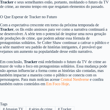
Tracker
e seus semelhantes estão, portanto, moldando o futuro da TV
de crime, ao mesmo tempo em que resgatam elementos do passado.
O Que Esperar de Tracker no Futuro
Com a expectativa crescente em torno da próxima temporada de
Tracker
, os fãs estão ansiosos para ver como a narrativa continuará a
se desenvolver. A série tem o potencial de inspirar uma nova geração
de produções de crime, que podem adotar essa fórmula de
protagonistas solitários. Se Colter Shaw continuar a cativar o público e
a série mantiver seu padrão de histórias intrigantes, é provável que
vejamos um aumento na popularidade desse estilo narrativo.
Em conclusão,
Tracker
está redefinindo o futuro da TV de crime ao
trazer de volta o foco em protagonistas solitários. Essa mudança pode
não apenas influenciar a forma como as histórias são contadas, mas
também impactar a maneira como o público se conecta com os
personagens. Para mais notícias acesse
Central Nerdverse
e confira
também outros conteúdos em
Em Foco Hoje
.
Tags
#
Amasian TV
#
séries de crime
#
Tracker