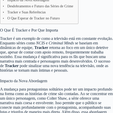
Impacto da Nova Abordagem
Desdobramentos e Futuro das Séries de Crime
Tracker e Suas Referências
O Que Esperar de Tracker no Futuro
O Que É Tracker e Por Que Importa
Tracker é um exemplo de como a televisão está em constante evolução.
Enquanto séries como
NCIS
e
Criminal Minds
se baseiam em
dinâmicas de equipe,
Tracker
retorna ao foco em um único detetive
que, apesar de contar com apoio remoto, frequentemente trabalha
sozinho. Essa mudança é significativa para os fãs que buscam uma
narrativa mais centrada e personagens mais desenvolvidos. O sucesso
de
Tracker
pode sinalizar uma nova tendência na televisão, onde as
histórias se tornam mais íntimas e pessoais.
Impacto da Nova Abordagem
A mudança para protagonistas solitários pode ter um impacto profundo
na forma como as histórias de crime são contadas. Ao se concentrar em
um único personagem, como Colter Shaw, a série oferece uma
narrativa mais coesa e envolvente. Isso permite que o público se
conecte mais profundamente com o protagonista, acompanhando suas
lutas e triunfos de maneira mais direta. Além disso, essa abordagem