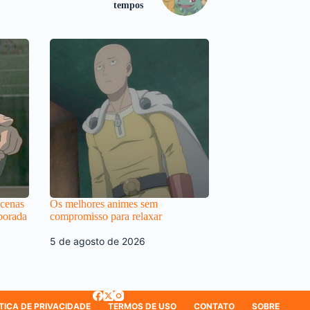
tempos
 cenas
Os melhores animes sem
porada
compromisso para relaxar
5 de agosto de 2026
TICA DE PRIVACIDADE
TERMOS DE USO
CONTATO
SOBRE