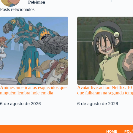
Pokémon
Posts relacionados
Animes americanos esquecidos que
Avatar live-action Netflix: 10
ninguém lembra hoje em dia
que falharam na segunda tem
6 de agosto de 2026
6 de agosto de 2026
HOME
POLÍ