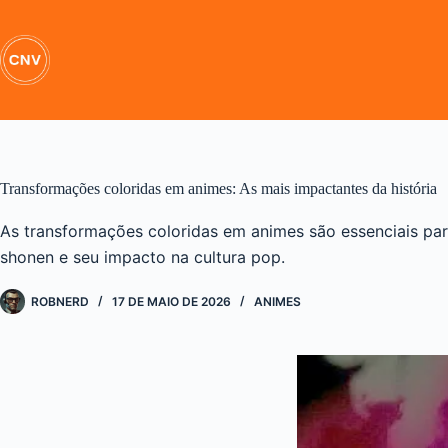
Pular
para
o
conteúdo
Transformações coloridas em animes: As mais impactantes da história
As transformações coloridas em animes são essenciais pa
shonen e seu impacto na cultura pop.
ROBNERD
17 DE MAIO DE 2026
ANIMES