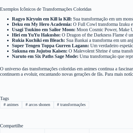
Exemplos Icônicos de Transformações Coloridas
Ragyo Kiryuin em Kill la Kill:
Sua transformação em um monstr
Deku em My Hero Academia:
O Full Cowl transforma Izuku e
Usagi Tsukino em Sailor Moon:
Moon Cosmic Power, Make Up é
Hiei em YuYu Hakusho:
O Dragon of the Darkness Flame é uma
Rukia Kuchiki em Bleach:
Sua Bankai a transforma em um anjo c
Super Tengen Toppa Gurren Lagann:
Um verdadeiro espetácul
Sukuna em Jujutsu Kaisen:
O Malevolent Shrine é uma transfo
Naruto em Six Paths Sage Mode:
Uma transformação que repre
O universo das transformações coloridas em animes continua a fascinar 
continuem a evoluir, encantando novas gerações de fãs. Para mais notí
Tags
#
animes
#
arcos shonen
#
transformações
Compartilhe