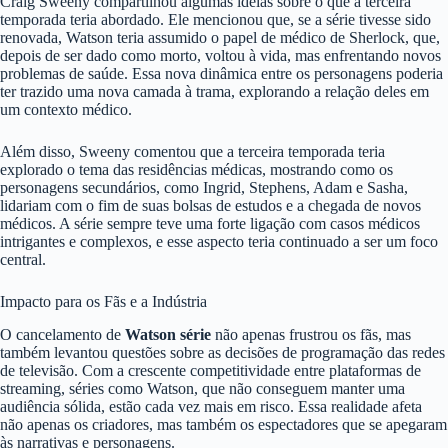
Craig Sweeny compartilhou algumas ideias sobre o que a terceira
temporada teria abordado. Ele mencionou que, se a série tivesse sido
renovada, Watson teria assumido o papel de médico de Sherlock, que,
depois de ser dado como morto, voltou à vida, mas enfrentando novos
problemas de saúde. Essa nova dinâmica entre os personagens poderia
ter trazido uma nova camada à trama, explorando a relação deles em
um contexto médico.
Além disso, Sweeny comentou que a terceira temporada teria
explorado o tema das residências médicas, mostrando como os
personagens secundários, como Ingrid, Stephens, Adam e Sasha,
lidariam com o fim de suas bolsas de estudos e a chegada de novos
médicos. A série sempre teve uma forte ligação com casos médicos
intrigantes e complexos, e esse aspecto teria continuado a ser um foco
central.
Impacto para os Fãs e a Indústria
O cancelamento de
Watson série
não apenas frustrou os fãs, mas
também levantou questões sobre as decisões de programação das redes
de televisão. Com a crescente competitividade entre plataformas de
streaming, séries como Watson, que não conseguem manter uma
audiência sólida, estão cada vez mais em risco. Essa realidade afeta
não apenas os criadores, mas também os espectadores que se apegaram
às narrativas e personagens.