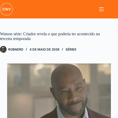
Pular
para
o
conteúdo
Watson série: Criador revela o que poderia ter acontecido na
terceira temporada
ROBNERD
4 DE MAIO DE 2026
SÉRIES