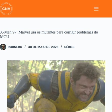
Pular
para
o
conteúdo
X-Men 97: Marvel usa os mutantes para corrigir problemas do
MCU
ROBNERD
30 DE MAIO DE 2026
SÉRIES