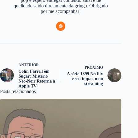
pop e espero entregar conteúdo atual e de
qualidade saído diretamente da gringa. Obrigado
por me acompanhar!
ANTERIOR
PRÓXIMO
Colin Farrell em
A série 1899 Netflix
Sugar: Mistério
e seu impacto no
Neo-Noir Retorna à
streaming
Apple TV+
Posts relacionados