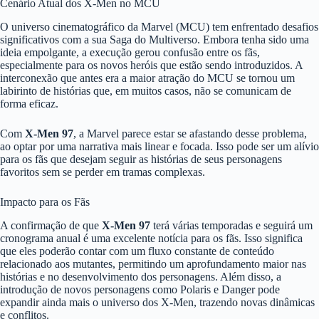
Cenário Atual dos X-Men no MCU
O universo cinematográfico da Marvel (MCU) tem enfrentado desafios
significativos com a sua Saga do Multiverso. Embora tenha sido uma
ideia empolgante, a execução gerou confusão entre os fãs,
especialmente para os novos heróis que estão sendo introduzidos. A
interconexão que antes era a maior atração do MCU se tornou um
labirinto de histórias que, em muitos casos, não se comunicam de
forma eficaz.
Com
X-Men 97
, a Marvel parece estar se afastando desse problema,
ao optar por uma narrativa mais linear e focada. Isso pode ser um alívio
para os fãs que desejam seguir as histórias de seus personagens
favoritos sem se perder em tramas complexas.
Impacto para os Fãs
A confirmação de que
X-Men 97
terá várias temporadas e seguirá um
cronograma anual é uma excelente notícia para os fãs. Isso significa
que eles poderão contar com um fluxo constante de conteúdo
relacionado aos mutantes, permitindo um aprofundamento maior nas
histórias e no desenvolvimento dos personagens. Além disso, a
introdução de novos personagens como Polaris e Danger pode
expandir ainda mais o universo dos X-Men, trazendo novas dinâmicas
e conflitos.