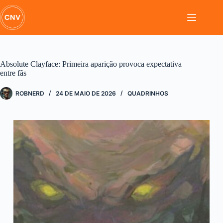
Pular
para
o
conteúdo
Absolute Clayface: Primeira aparição provoca expectativa
entre fãs
ROBNERD
24 DE MAIO DE 2026
QUADRINHOS