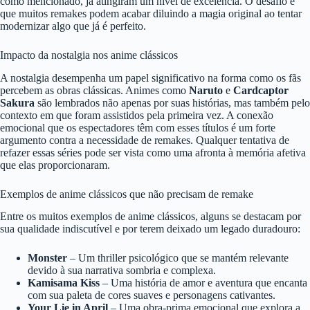
como mencionado, já atingiram um nível de excelência. O desafio é
que muitos remakes podem acabar diluindo a magia original ao tentar
modernizar algo que já é perfeito.
Impacto da nostalgia nos anime clássicos
A nostalgia desempenha um papel significativo na forma como os fãs
percebem as obras clássicas. Animes como
Naruto
e
Cardcaptor
Sakura
são lembrados não apenas por suas histórias, mas também pelo
contexto em que foram assistidos pela primeira vez. A conexão
emocional que os espectadores têm com esses títulos é um forte
argumento contra a necessidade de remakes. Qualquer tentativa de
refazer essas séries pode ser vista como uma afronta à memória afetiva
que elas proporcionaram.
Exemplos de anime clássicos que não precisam de remake
Entre os muitos exemplos de anime clássicos, alguns se destacam por
sua qualidade indiscutível e por terem deixado um legado duradouro:
Monster
– Um thriller psicológico que se mantém relevante
devido à sua narrativa sombria e complexa.
Kamisama Kiss
– Uma história de amor e aventura que encanta
com sua paleta de cores suaves e personagens cativantes.
Your Lie in April
– Uma obra-prima emocional que explora a