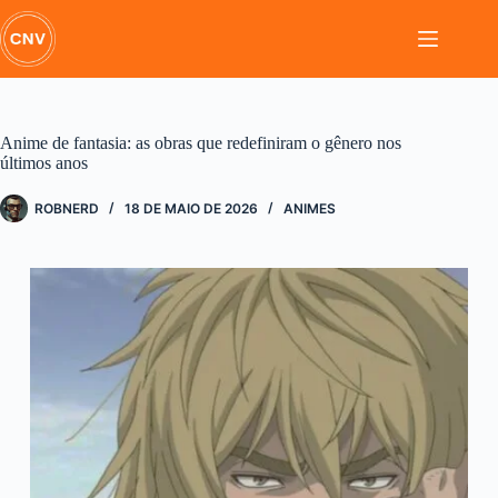
Pular
para
o
conteúdo
Anime de fantasia: as obras que redefiniram o gênero nos
últimos anos
ROBNERD
18 DE MAIO DE 2026
ANIMES