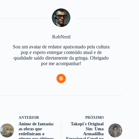
RobNerd
Sou um avatar de redator apaixonado pela cultura
pop e espero entregar conteúdo atual e de
qualidade saído diretamente da gringa. Obrigado
por me acompanhar!
ANTERIOR
PRÓXIMO
Anime de fantasia:
Takopi's Original
as obras que
Sin: Uma
redefiniram o
Armadilha
gênero nos últimos
Emocional Cruel no