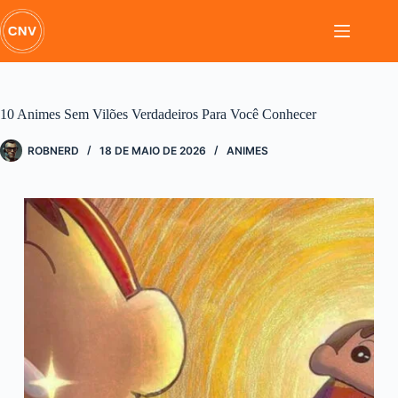
Pular
para
o
conteúdo
10 Animes Sem Vilões Verdadeiros Para Você Conhecer
ROBNERD
18 DE MAIO DE 2026
ANIMES