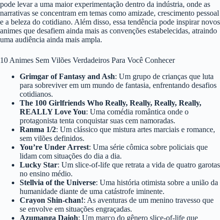
pode levar a uma maior experimentação dentro da indústria, onde as
narrativas se concentram em temas como amizade, crescimento pessoal
e a beleza do cotidiano. Além disso, essa tendência pode inspirar novos
animes que desafiem ainda mais as convenções estabelecidas, atraindo
uma audiência ainda mais ampla.
10 Animes Sem Vilões Verdadeiros Para Você Conhecer
Grimgar of Fantasy and Ash
: Um grupo de crianças que luta
para sobreviver em um mundo de fantasia, enfrentando desafios
cotidianos.
The 100 Girlfriends Who Really, Really, Really, Really,
REALLY Love You
: Uma comédia romântica onde o
protagonista tenta conquistar suas cem namoradas.
Ranma 1/2
: Um clássico que mistura artes marciais e romance,
sem vilões definidos.
You’re Under Arrest
: Uma série cômica sobre policiais que
lidam com situações do dia a dia.
Lucky Star
: Um slice-of-life que retrata a vida de quatro garotas
no ensino médio.
Stellvia of the Universe
: Uma história otimista sobre a união da
humanidade diante de uma catástrofe iminente.
Crayon Shin-chan!
: As aventuras de um menino travesso que
se envolve em situações engraçadas.
Azumanga Daioh
: Um marco do gênero slice-of-life que