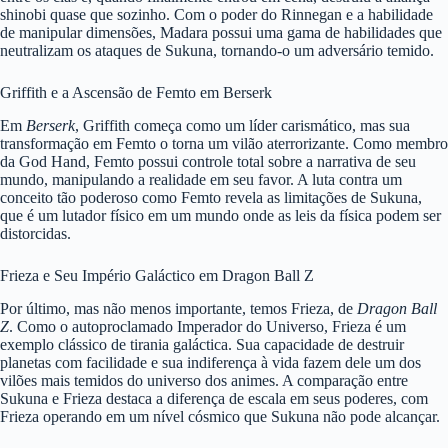
shinobi quase que sozinho. Com o poder do Rinnegan e a habilidade
de manipular dimensões, Madara possui uma gama de habilidades que
neutralizam os ataques de Sukuna, tornando-o um adversário temido.
Griffith e a Ascensão de Femto em Berserk
Em
Berserk
, Griffith começa como um líder carismático, mas sua
transformação em Femto o torna um vilão aterrorizante. Como membro
da God Hand, Femto possui controle total sobre a narrativa de seu
mundo, manipulando a realidade em seu favor. A luta contra um
conceito tão poderoso como Femto revela as limitações de Sukuna,
que é um lutador físico em um mundo onde as leis da física podem ser
distorcidas.
Frieza e Seu Império Galáctico em Dragon Ball Z
Por último, mas não menos importante, temos Frieza, de
Dragon Ball
Z
. Como o autoproclamado Imperador do Universo, Frieza é um
exemplo clássico de tirania galáctica. Sua capacidade de destruir
planetas com facilidade e sua indiferença à vida fazem dele um dos
vilões mais temidos do universo dos animes. A comparação entre
Sukuna e Frieza destaca a diferença de escala em seus poderes, com
Frieza operando em um nível cósmico que Sukuna não pode alcançar.