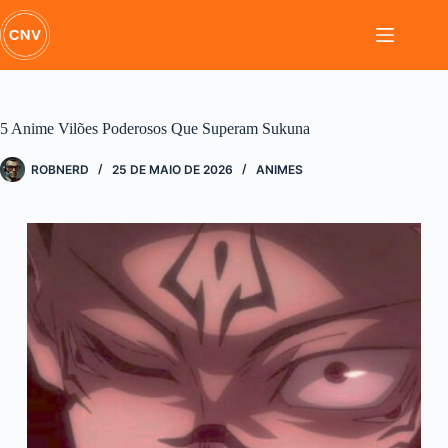
Pular
para
o
conteúdo
5 Anime Vilões Poderosos Que Superam Sukuna
ROBNERD
25 DE MAIO DE 2026
ANIMES