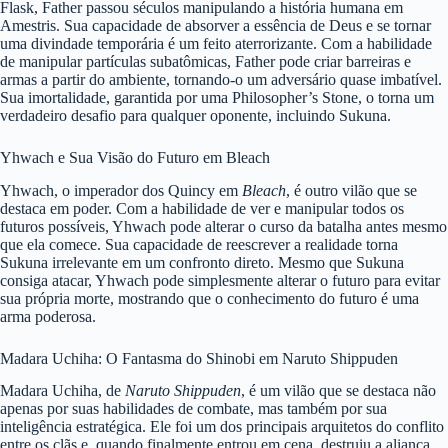
Flask, Father passou séculos manipulando a história humana em
Amestris. Sua capacidade de absorver a essência de Deus e se tornar
uma divindade temporária é um feito aterrorizante. Com a habilidade
de manipular partículas subatômicas, Father pode criar barreiras e
armas a partir do ambiente, tornando-o um adversário quase imbatível.
Sua imortalidade, garantida por uma Philosopher’s Stone, o torna um
verdadeiro desafio para qualquer oponente, incluindo Sukuna.
Yhwach e Sua Visão do Futuro em Bleach
Yhwach, o imperador dos Quincy em
Bleach
, é outro vilão que se
destaca em poder. Com a habilidade de ver e manipular todos os
futuros possíveis, Yhwach pode alterar o curso da batalha antes mesmo
que ela comece. Sua capacidade de reescrever a realidade torna
Sukuna irrelevante em um confronto direto. Mesmo que Sukuna
consiga atacar, Yhwach pode simplesmente alterar o futuro para evitar
sua própria morte, mostrando que o conhecimento do futuro é uma
arma poderosa.
Madara Uchiha: O Fantasma do Shinobi em Naruto Shippuden
Madara Uchiha, de
Naruto Shippuden
, é um vilão que se destaca não
apenas por suas habilidades de combate, mas também por sua
inteligência estratégica. Ele foi um dos principais arquitetos do conflito
entre os clãs e, quando finalmente entrou em cena, destruiu a aliança