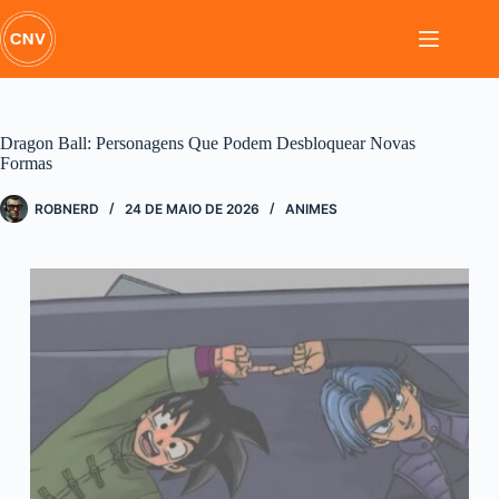
Pular
para
o
conteúdo
Dragon Ball: Personagens Que Podem Desbloquear Novas
Formas
ROBNERD
24 DE MAIO DE 2026
ANIMES