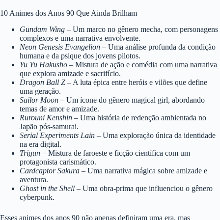
10 Animes dos Anos 90 Que Ainda Brilham
Gundam Wing
– Um marco no gênero mecha, com personagens
complexos e uma narrativa envolvente.
Neon Genesis Evangelion
– Uma análise profunda da condição
humana e da psique dos jovens pilotos.
Yu Yu Hakusho
– Mistura de ação e comédia com uma narrativa
que explora amizade e sacrifício.
Dragon Ball Z
– A luta épica entre heróis e vilões que define
uma geração.
Sailor Moon
– Um ícone do gênero magical girl, abordando
temas de amor e amizade.
Rurouni Kenshin
– Uma história de redenção ambientada no
Japão pós-samurai.
Serial Experiments Lain
– Uma exploração única da identidade
na era digital.
Trigun
– Mistura de faroeste e ficção científica com um
protagonista carismático.
Cardcaptor Sakura
– Uma narrativa mágica sobre amizade e
aventura.
Ghost in the Shell
– Uma obra-prima que influenciou o gênero
cyberpunk.
Esses animes dos anos 90 não apenas definiram uma era, mas