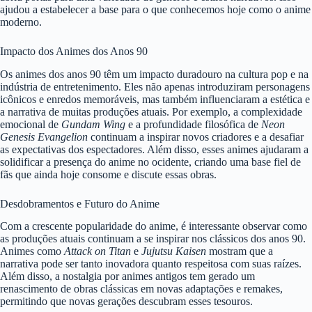
ajudou a estabelecer a base para o que conhecemos hoje como o anime
moderno.
Impacto dos Animes dos Anos 90
Os animes dos anos 90 têm um impacto duradouro na cultura pop e na
indústria de entretenimento. Eles não apenas introduziram personagens
icônicos e enredos memoráveis, mas também influenciaram a estética e
a narrativa de muitas produções atuais. Por exemplo, a complexidade
emocional de
Gundam Wing
e a profundidade filosófica de
Neon
Genesis Evangelion
continuam a inspirar novos criadores e a desafiar
as expectativas dos espectadores. Além disso, esses animes ajudaram a
solidificar a presença do anime no ocidente, criando uma base fiel de
fãs que ainda hoje consome e discute essas obras.
Desdobramentos e Futuro do Anime
Com a crescente popularidade do anime, é interessante observar como
as produções atuais continuam a se inspirar nos clássicos dos anos 90.
Animes como
Attack on Titan
e
Jujutsu Kaisen
mostram que a
narrativa pode ser tanto inovadora quanto respeitosa com suas raízes.
Além disso, a nostalgia por animes antigos tem gerado um
renascimento de obras clássicas em novas adaptações e remakes,
permitindo que novas gerações descubram esses tesouros.