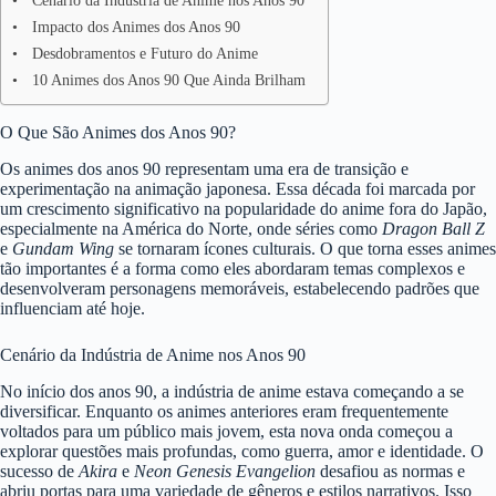
Cenário da Indústria de Anime nos Anos 90
Impacto dos Animes dos Anos 90
Desdobramentos e Futuro do Anime
10 Animes dos Anos 90 Que Ainda Brilham
O Que São Animes dos Anos 90?
Os animes dos anos 90 representam uma era de transição e
experimentação na animação japonesa. Essa década foi marcada por
um crescimento significativo na popularidade do anime fora do Japão,
especialmente na América do Norte, onde séries como
Dragon Ball Z
e
Gundam Wing
se tornaram ícones culturais. O que torna esses animes
tão importantes é a forma como eles abordaram temas complexos e
desenvolveram personagens memoráveis, estabelecendo padrões que
influenciam até hoje.
Cenário da Indústria de Anime nos Anos 90
No início dos anos 90, a indústria de anime estava começando a se
diversificar. Enquanto os animes anteriores eram frequentemente
voltados para um público mais jovem, esta nova onda começou a
explorar questões mais profundas, como guerra, amor e identidade. O
sucesso de
Akira
e
Neon Genesis Evangelion
desafiou as normas e
abriu portas para uma variedade de gêneros e estilos narrativos. Isso