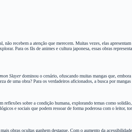
l, não recebem a atenção que merecem. Muitas vezes, elas apresentam es
orar. Para os fãs de animes e cultura japonesa, essas obras represent
mon Slayer
dominou o cenário, ofuscando muitas mangas que, embora nã
deza de uma obra? Para os verdadeiros aficionados, a busca por mangas 
cem reflexões sobre a condição humana, explorando temas como solidã
ológicos e sociais que podem ressoar de forma poderosa com o leitor, t
 mais obras ocultas ganhem destaque. Com o aumento da acessibilidade 