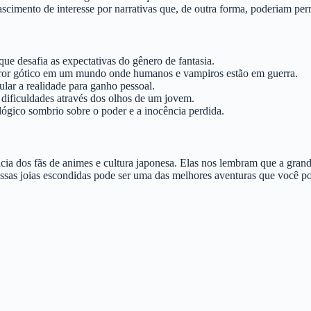
nascimento de interesse por narrativas que, de outra forma, poderiam p
que desafia as expectativas do gênero de fantasia.
horror gótico em um mundo onde humanos e vampiros estão em guerra.
ar a realidade para ganho pessoal.
 dificuldades através dos olhos de um jovem.
ógico sombrio sobre o poder e a inocência perdida.
cia dos fãs de animes e cultura japonesa. Elas nos lembram que a gra
essas joias escondidas pode ser uma das melhores aventuras que você p