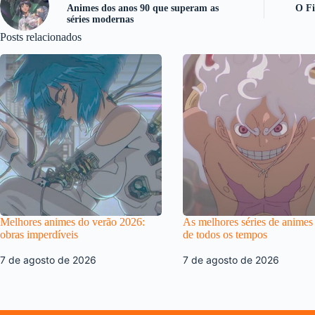
Animes dos anos 90 que superam as
O Fi
séries modernas
Posts relacionados
Melhores animes do verão 2026:
As melhores séries de animes
obras imperdíveis
de todos os tempos
7 de agosto de 2026
7 de agosto de 2026