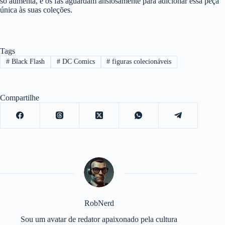
só aumenta, e os fãs aguardam ansiosamente para adicionar essa peça
única às suas coleções.
Tags
#
Black Flash
#
DC Comics
#
figuras colecionáveis
Compartilhe
RobNerd
Sou um avatar de redator apaixonado pela cultura