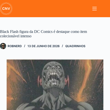
Pular
para
o
conteúdo
Black Flash figura da DC Comics é destaque como item
colecionável intenso
ROBNERD
13 DE JUNHO DE 2026
QUADRINHOS