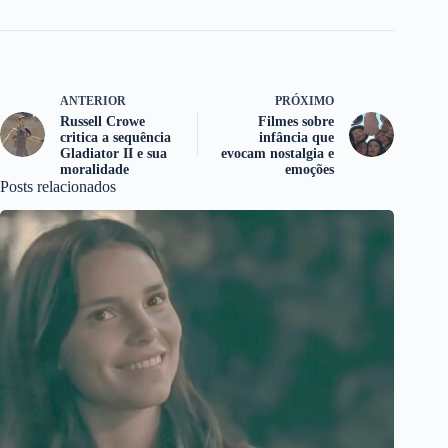
ANTERIOR
PRÓXIMO
Russell Crowe
Filmes sobre
critica a sequência
infância que
Gladiator II e sua
evocam nostalgia e
moralidade
emoções
Posts relacionados