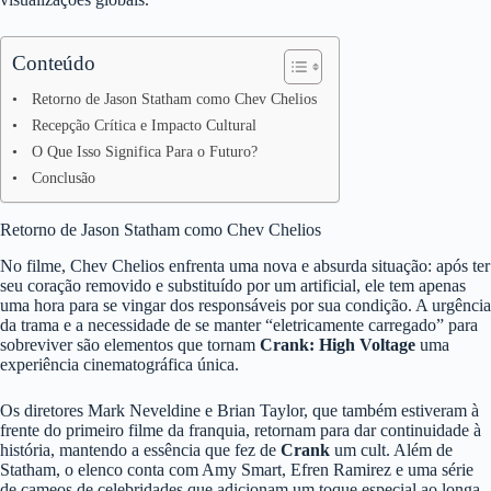
Conteúdo
Retorno de Jason Statham como Chev Chelios
Recepção Crítica e Impacto Cultural
O Que Isso Significa Para o Futuro?
Conclusão
Retorno de Jason Statham como Chev Chelios
No filme, Chev Chelios enfrenta uma nova e absurda situação: após ter
seu coração removido e substituído por um artificial, ele tem apenas
uma hora para se vingar dos responsáveis por sua condição. A urgência
da trama e a necessidade de se manter “eletricamente carregado” para
sobreviver são elementos que tornam
Crank: High Voltage
uma
experiência cinematográfica única.
Os diretores Mark Neveldine e Brian Taylor, que também estiveram à
frente do primeiro filme da franquia, retornam para dar continuidade à
história, mantendo a essência que fez de
Crank
um cult. Além de
Statham, o elenco conta com Amy Smart, Efren Ramirez e uma série
de cameos de celebridades que adicionam um toque especial ao longa.