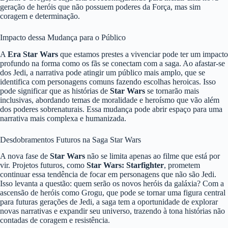
geração de heróis que não possuem poderes da Força, mas sim
coragem e determinação.
Impacto dessa Mudança para o Público
A
Era Star Wars
que estamos prestes a vivenciar pode ter um impacto
profundo na forma como os fãs se conectam com a saga. Ao afastar-se
dos Jedi, a narrativa pode atingir um público mais amplo, que se
identifica com personagens comuns fazendo escolhas heroicas. Isso
pode significar que as histórias de
Star Wars
se tornarão mais
inclusivas, abordando temas de moralidade e heroísmo que vão além
dos poderes sobrenaturais. Essa mudança pode abrir espaço para uma
narrativa mais complexa e humanizada.
Desdobramentos Futuros na Saga Star Wars
A nova fase de
Star Wars
não se limita apenas ao filme que está por
vir. Projetos futuros, como
Star Wars: Starfighter
, prometem
continuar essa tendência de focar em personagens que não são Jedi.
Isso levanta a questão: quem serão os novos heróis da galáxia? Com a
ascensão de heróis como Grogu, que pode se tornar uma figura central
para futuras gerações de Jedi, a saga tem a oportunidade de explorar
novas narrativas e expandir seu universo, trazendo à tona histórias não
contadas de coragem e resistência.