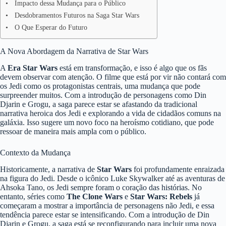
Impacto dessa Mudança para o Público
Desdobramentos Futuros na Saga Star Wars
O Que Esperar do Futuro
A Nova Abordagem da Narrativa de Star Wars
A
Era Star Wars
está em transformação, e isso é algo que os fãs
devem observar com atenção. O filme que está por vir não contará com
os Jedi como os protagonistas centrais, uma mudança que pode
surpreender muitos. Com a introdução de personagens como Din
Djarin e Grogu, a saga parece estar se afastando da tradicional
narrativa heroica dos Jedi e explorando a vida de cidadãos comuns na
galáxia. Isso sugere um novo foco na heroísmo cotidiano, que pode
ressoar de maneira mais ampla com o público.
Contexto da Mudança
Historicamente, a narrativa de
Star Wars
foi profundamente enraizada
na figura do Jedi. Desde o icônico Luke Skywalker até as aventuras de
Ahsoka Tano, os Jedi sempre foram o coração das histórias. No
entanto, séries como
The Clone Wars
e
Star Wars: Rebels
já
começaram a mostrar a importância de personagens não Jedi, e essa
tendência parece estar se intensificando. Com a introdução de Din
Djarin e Grogu, a saga está se reconfigurando para incluir uma nova