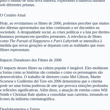
para o mundo de uma nova maneira, explorando a natureza humana
sob diferentes prismas.
O Cenário Atual
Hoje, ao revisitarmos os filmes de 2006, podemos perceber que muitos
dos dilemas apresentados nas telas continuam a ser discutidos na
sociedade. A desigualdade social, as crises políticas e a luta por direitos
humanos permanecem questões prementes. A relevância de filmes
como
The Pursuit of Happyness
e
Pan’s Labyrinth
se intensifica à
medida que novas gerações se deparam com as realidades que esses
filmes representam.
Impacto Duradouro dos Filmes de 2006
O impacto desses filmes na cultura popular é inegável. Eles moldaram
a forma como as histórias são contadas e como os personagens são
desenvolvidos. O trabalho de diretores como Mel Gibson, Martin
Scorsese e Guillermo del Toro em 2006 demonstrou que o cinema
pode ser uma forma poderosa de arte que provoca emoções profundas
e reflexões significativas. Além disso, a atuação de estrelas como Will
Smith e Christian Bale ajudou a consolidar suas carreiras, tornando-os
ícones da indústria cinematográfica.
Desdobramentos e Futuro