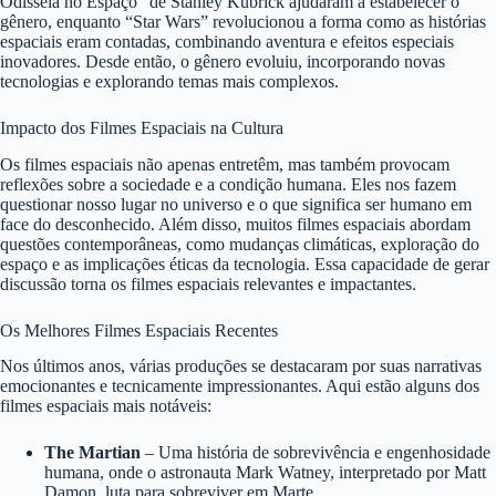
Odisseia no Espaço” de Stanley Kubrick ajudaram a estabelecer o
gênero, enquanto “Star Wars” revolucionou a forma como as histórias
espaciais eram contadas, combinando aventura e efeitos especiais
inovadores. Desde então, o gênero evoluiu, incorporando novas
tecnologias e explorando temas mais complexos.
Impacto dos Filmes Espaciais na Cultura
Os filmes espaciais não apenas entretêm, mas também provocam
reflexões sobre a sociedade e a condição humana. Eles nos fazem
questionar nosso lugar no universo e o que significa ser humano em
face do desconhecido. Além disso, muitos filmes espaciais abordam
questões contemporâneas, como mudanças climáticas, exploração do
espaço e as implicações éticas da tecnologia. Essa capacidade de gerar
discussão torna os filmes espaciais relevantes e impactantes.
Os Melhores Filmes Espaciais Recentes
Nos últimos anos, várias produções se destacaram por suas narrativas
emocionantes e tecnicamente impressionantes. Aqui estão alguns dos
filmes espaciais mais notáveis:
The Martian
– Uma história de sobrevivência e engenhosidade
humana, onde o astronauta Mark Watney, interpretado por Matt
Damon, luta para sobreviver em Marte.