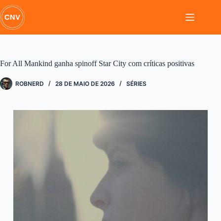
Pular
para
o
conteúdo
For All Mankind ganha spinoff Star City com críticas positivas
ROBNERD
28 DE MAIO DE 2026
SÉRIES