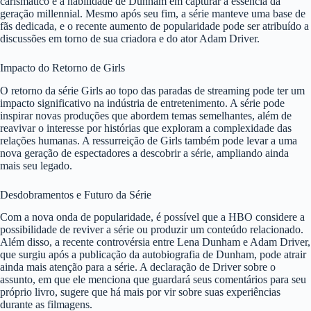
carismático e à habilidade de Dunham em capturar a essência da
geração millennial. Mesmo após seu fim, a série manteve uma base de
fãs dedicada, e o recente aumento de popularidade pode ser atribuído a
discussões em torno de sua criadora e do ator Adam Driver.
Impacto do Retorno de Girls
O retorno da série Girls ao topo das paradas de streaming pode ter um
impacto significativo na indústria de entretenimento. A série pode
inspirar novas produções que abordem temas semelhantes, além de
reavivar o interesse por histórias que exploram a complexidade das
relações humanas. A ressurreição de Girls também pode levar a uma
nova geração de espectadores a descobrir a série, ampliando ainda
mais seu legado.
Desdobramentos e Futuro da Série
Com a nova onda de popularidade, é possível que a HBO considere a
possibilidade de reviver a série ou produzir um conteúdo relacionado.
Além disso, a recente controvérsia entre Lena Dunham e Adam Driver,
que surgiu após a publicação da autobiografia de Dunham, pode atrair
ainda mais atenção para a série. A declaração de Driver sobre o
assunto, em que ele menciona que guardará seus comentários para seu
próprio livro, sugere que há mais por vir sobre suas experiências
durante as filmagens.