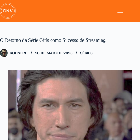
Pular
para
o
conteúdo
O Retorno da Série Girls como Sucesso de Streaming
ROBNERD
28 DE MAIO DE 2026
SÉRIES