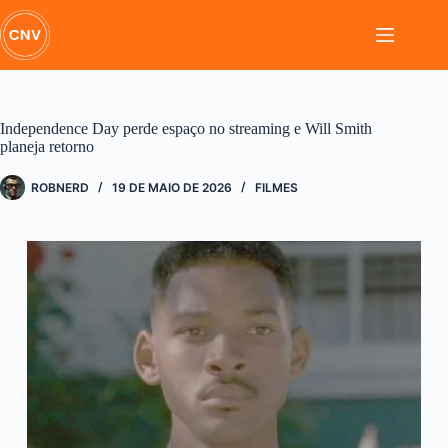
Pular
para
o
conteúdo
Independence Day perde espaço no streaming e Will Smith
planeja retorno
ROBNERD
19 DE MAIO DE 2026
FILMES