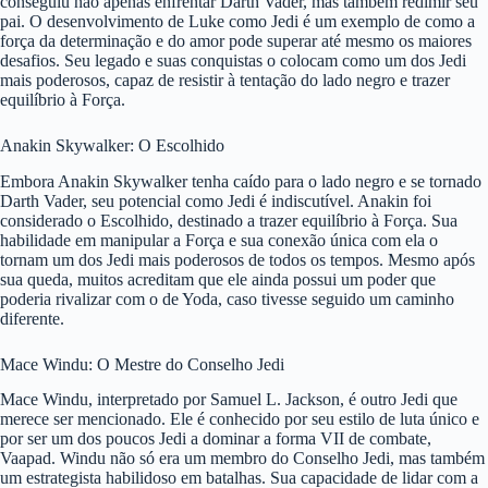
conseguiu não apenas enfrentar Darth Vader, mas também redimir seu
pai. O desenvolvimento de Luke como Jedi é um exemplo de como a
força da determinação e do amor pode superar até mesmo os maiores
desafios. Seu legado e suas conquistas o colocam como um dos Jedi
mais poderosos, capaz de resistir à tentação do lado negro e trazer
equilíbrio à Força.
Anakin Skywalker: O Escolhido
Embora Anakin Skywalker tenha caído para o lado negro e se tornado
Darth Vader, seu potencial como Jedi é indiscutível. Anakin foi
considerado o Escolhido, destinado a trazer equilíbrio à Força. Sua
habilidade em manipular a Força e sua conexão única com ela o
tornam um dos Jedi mais poderosos de todos os tempos. Mesmo após
sua queda, muitos acreditam que ele ainda possui um poder que
poderia rivalizar com o de Yoda, caso tivesse seguido um caminho
diferente.
Mace Windu: O Mestre do Conselho Jedi
Mace Windu, interpretado por Samuel L. Jackson, é outro Jedi que
merece ser mencionado. Ele é conhecido por seu estilo de luta único e
por ser um dos poucos Jedi a dominar a forma VII de combate,
Vaapad. Windu não só era um membro do Conselho Jedi, mas também
um estrategista habilidoso em batalhas. Sua capacidade de lidar com a