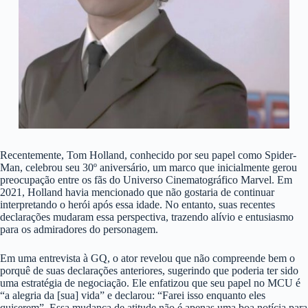
Recentemente, Tom Holland, conhecido por seu papel como Spider-
Man, celebrou seu 30º aniversário, um marco que inicialmente gerou
preocupação entre os fãs do Universo Cinematográfico Marvel. Em
2021, Holland havia mencionado que não gostaria de continuar
interpretando o herói após essa idade. No entanto, suas recentes
declarações mudaram essa perspectiva, trazendo alívio e entusiasmo
para os admiradores do personagem.
Em uma entrevista à GQ, o ator revelou que não compreende bem o
porquê de suas declarações anteriores, sugerindo que poderia ter sido
uma estratégia de negociação. Ele enfatizou que seu papel no MCU é
“a alegria da [sua] vida” e declarou: “Farei isso enquanto eles
quiserem”. Essa mudança de atitude não é apenas uma boa notícia para