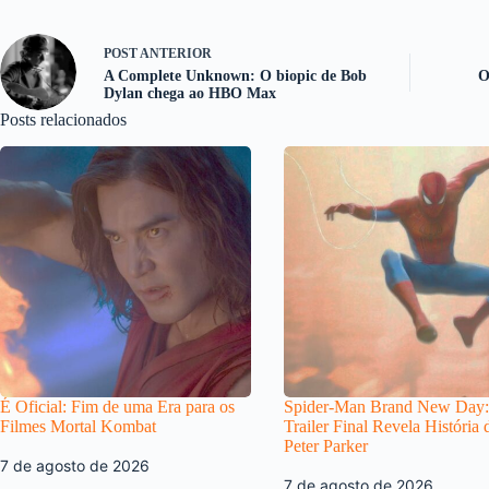
POST
ANTERIOR
A Complete Unknown: O biopic de Bob
O
Dylan chega ao HBO Max
Posts relacionados
É Oficial: Fim de uma Era para os
Spider-Man Brand New Day:
Filmes Mortal Kombat
Trailer Final Revela História 
Peter Parker
7 de agosto de 2026
7 de agosto de 2026