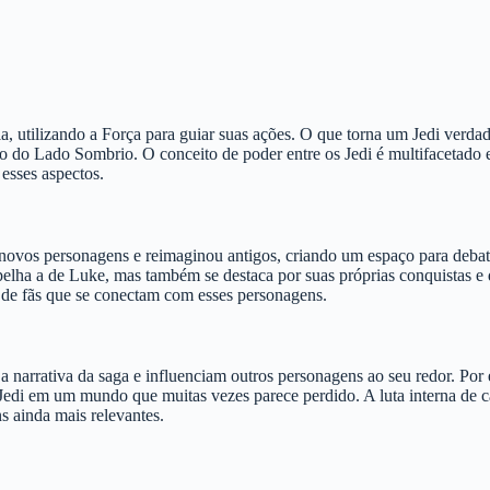
ia, utilizando a Força para guiar suas ações. O que torna um Jedi ver
o do Lado Sombrio. O conceito de poder entre os Jedi é multifacetado 
 esses aspectos.
e novos personagens e reimaginou antigos, criando um espaço para deba
lha a de Luke, mas também se destaca por suas próprias conquistas e d
s de fãs que se conectam com esses personagens.
 narrativa da saga e influenciam outros personagens ao seu redor. Por 
Jedi em um mundo que muitas vezes parece perdido. A luta interna de 
s ainda mais relevantes.