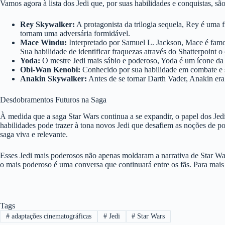
Vamos agora à lista dos Jedi que, por suas habilidades e conquistas, 
Rey Skywalker:
A protagonista da trilogia sequela, Rey é uma
tornam uma adversária formidável.
Mace Windu:
Interpretado por Samuel L. Jackson, Mace é famoso
Sua habilidade de identificar fraquezas através do Shatterpoint 
Yoda:
O mestre Jedi mais sábio e poderoso, Yoda é um ícone da
Obi-Wan Kenobi:
Conhecido por sua habilidade em combate e 
Anakin Skywalker:
Antes de se tornar Darth Vader, Anakin era
Desdobramentos Futuros na Saga
À medida que a saga Star Wars continua a se expandir, o papel dos Jed
habilidades pode trazer à tona novos Jedi que desafiem as noções de po
saga viva e relevante.
Esses Jedi mais poderosos não apenas moldaram a narrativa de Star War
o mais poderoso é uma conversa que continuará entre os fãs. Para mais
Tags
#
adaptações cinematográficas
#
Jedi
#
Star Wars