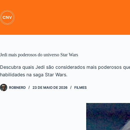
Pular
para
o
conteúdo
Jedi mais poderosos do universo Star Wars
Descubra quais Jedi são considerados mais poderosos qu
habilidades na saga Star Wars.
ROBNERD
23 DE MAIO DE 2026
FILMES