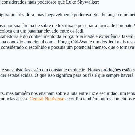
são considerados mais poderosos que Luke Skywalker:
 figura polarizadora, mas inegavelmente poderosa. Sua herança como n
 por sua lâmina de sabre de luz roxa e por criar a forma de combate Va
o coloca em um patamar elevado entre os Jedi.
 sabedoria e do conhecimento da Força. Sua idade e experiência fazem 
sua conexão emocional com a Força, Obi-Wan é um dos Jedi mais respe
 considerado o escolhido e possuía um potencial imenso, que o tornava
i e suas histórias estão em constante evolução. Novas produções estão
der estabelecidas. O que isso significa para os fãs é que sempre haver
s, mas também nos ensinam sobre a luta entre luz e escuridão, um tema
 notícias acesse
Central Nerdverse
e confira também outros conteúdos