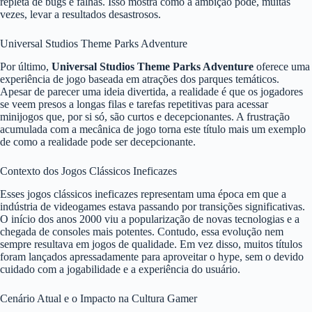
repleta de bugs e falhas. Isso mostra como a ambição pode, muitas
vezes, levar a resultados desastrosos.
Universal Studios Theme Parks Adventure
Por último,
Universal Studios Theme Parks Adventure
oferece uma
experiência de jogo baseada em atrações dos parques temáticos.
Apesar de parecer uma ideia divertida, a realidade é que os jogadores
se veem presos a longas filas e tarefas repetitivas para acessar
minijogos que, por si só, são curtos e decepcionantes. A frustração
acumulada com a mecânica de jogo torna este título mais um exemplo
de como a realidade pode ser decepcionante.
Contexto dos Jogos Clássicos Ineficazes
Esses jogos clássicos ineficazes representam uma época em que a
indústria de videogames estava passando por transições significativas.
O início dos anos 2000 viu a popularização de novas tecnologias e a
chegada de consoles mais potentes. Contudo, essa evolução nem
sempre resultava em jogos de qualidade. Em vez disso, muitos títulos
foram lançados apressadamente para aproveitar o hype, sem o devido
cuidado com a jogabilidade e a experiência do usuário.
Cenário Atual e o Impacto na Cultura Gamer