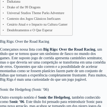
Daikatana
Drake of the 99 Dragons
Universal Studios Theme Parks Adventure
Contexto dos Jogos Clássicos Ineficazes
Cenário Atual e o Impacto na Cultura Gamer
Desdobramentos e O Que Esperar
Big Rigs: Over the Road Racing
Começamos nossa lista com
Big Rigs: Over the Road Racing
, um
título que se tornou quase um sinônimo de fiasco no mundo dos
games. Este suposto jogo de corrida apresenta caminhões semitrator,
mas o que deveria ser uma competição se transforma em uma comédia
de erros. Oponentes que não correm e a possibilidade de acelerar
montanhas como se fossem planícies fazem parte de um conjunto de
falhas que tornam a experiência completamente frustrante. Para muitos,
Big Rigs é mais uma curiosidade do que um jogo jogável.
Sonic the Hedgehog (Sonic ’06)
Outro exemplo notório é
Sonic the Hedgehog
, também conhecido
como
Sonic ’06
. Este título foi pensado para reintroduzir Sonic para
uma nova geração, mas acabou se tornando um dos piores jogos da