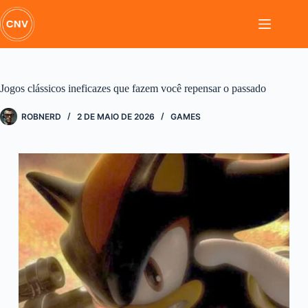
Pular
para
o
conteúdo
Jogos clássicos ineficazes que fazem você repensar o passado
ROBNERD
2 DE MAIO DE 2026
GAMES