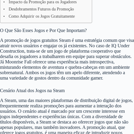
Impacto da Promoção para os Jogadores
Desdobramentos Futuros da Promoção
Como Adquirir os Jogos Gratuitamente
O Que São Esses Jogos e Por Que Importam?
A promoção de jogos gratuitos Steam é uma estratégia comum que visa
atrair novos usuários e engajar os já existentes. No caso de IQ Under
Construction, trata-se de um jogo de plataforma cooperativo que
desafia os jogadores a trabalharem em equipe para superar obstáculos.
Já Moonrise Fall oferece uma experiência mais introspectiva,
misturando elementos de aventura e quebra-cabeças em um ambiente
sobrenatural. Ambos os jogos têm um apelo diferente, atendendo a
uma variedade de gostos dentro da comunidade gamer.
Cenário Atual dos Jogos na Steam
A Steam, uma das maiores plataformas de distribuição digital de jogos,
frequentemente realiza promoções para aumentar a interação dos
usuários. O cenário atual é marcado por um crescente interesse em
jogos independentes e experiências únicas. Com a diversidade de
títulos disponíveis, a Steam se destaca ao oferecer jogos que não são
apenas populares, mas também inovadores. A promoção atual, que
oferece jogos gratuitos, é uma maneira eficaz de introduzir novos