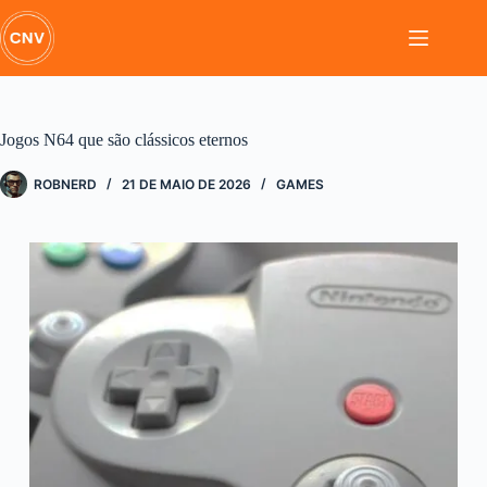
Pular
para
o
conteúdo
Jogos N64 que são clássicos eternos
ROBNERD
21 DE MAIO DE 2026
GAMES