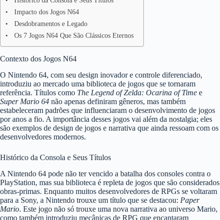
Histórico da Consola e Seus Títulos
Impacto dos Jogos N64
Desdobramentos e Legado
Os 7 Jogos N64 Que São Clássicos Eternos
Contexto dos Jogos N64
O Nintendo 64, com seu design inovador e controle diferenciado,
introduziu ao mercado uma biblioteca de jogos que se tornaram
referência. Títulos como
The Legend of Zelda: Ocarina of Time
e
Super Mario 64
não apenas definiram gêneros, mas também
estabeleceram padrões que influenciaram o desenvolvimento de jogos
por anos a fio. A importância desses jogos vai além da nostalgia; eles
são exemplos de design de jogos e narrativa que ainda ressoam com os
desenvolvedores modernos.
Histórico da Consola e Seus Títulos
A Nintendo 64 pode não ter vencido a batalha dos consoles contra o
PlayStation, mas sua biblioteca é repleta de jogos que são considerados
obras-primas. Enquanto muitos desenvolvedores de RPGs se voltaram
para a Sony, a Nintendo trouxe um título que se destacou:
Paper
Mario
. Este jogo não só trouxe uma nova narrativa ao universo Mario,
como também introduziu mecânicas de RPG que encantaram