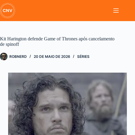
Pular
para
o
conteúdo
Kit Harington defende Game of Thrones após cancelamento
de spinoff
ROBNERD
20 DE MAIO DE 2026
SÉRIES