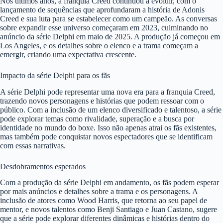
Nos últimos anos, a franquia Creed continuou a evoluir, com o
lançamento de sequências que aprofundaram a história de Adonis
Creed e sua luta para se estabelecer como um campeão. As conversas
sobre expandir esse universo começaram em 2023, culminando no
anúncio da série Delphi em maio de 2025. A produção já começou em
Los Angeles, e os detalhes sobre o elenco e a trama começam a
emergir, criando uma expectativa crescente.
Impacto da série Delphi para os fãs
A série Delphi pode representar uma nova era para a franquia Creed,
trazendo novos personagens e histórias que podem ressoar com o
público. Com a inclusão de um elenco diversificado e talentoso, a série
pode explorar temas como rivalidade, superação e a busca por
identidade no mundo do boxe. Isso não apenas atrai os fãs existentes,
mas também pode conquistar novos espectadores que se identificam
com essas narrativas.
Desdobramentos esperados
Com a produção da série Delphi em andamento, os fãs podem esperar
por mais anúncios e detalhes sobre a trama e os personagens. A
inclusão de atores como Wood Harris, que retorna ao seu papel de
mentor, e novos talentos como Benji Santiago e Juan Castano, sugere
que a série pode explorar diferentes dinâmicas e histórias dentro do