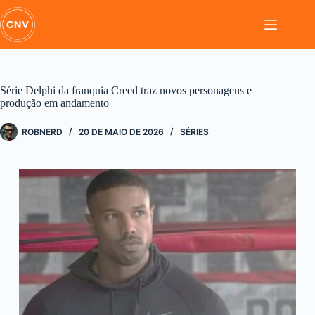
Pular
para
o
conteúdo
Série Delphi da franquia Creed traz novos personagens e
produção em andamento
ROBNERD
20 DE MAIO DE 2026
SÉRIES