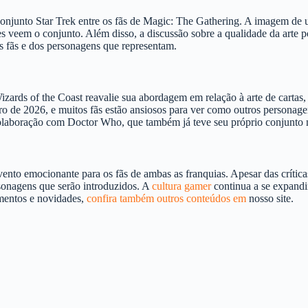
o conjunto Star Trek entre os fãs de Magic: The Gathering. A imagem d
es veem o conjunto. Além disso, a discussão sobre a qualidade da arte 
os fãs e dos personagens que representam.
Wizards of the Coast reavalie sua abordagem em relação à arte de carta
 de 2026, e muitos fãs estão ansiosos para ver como outros personagen
colaboração com Doctor Who, que também já teve seu próprio conjunto 
to emocionante para os fãs de ambas as franquias. Apesar das críticas 
rsonagens que serão introduzidos. A
cultura gamer
continua a se expandi
amentos e novidades,
confira também outros conteúdos em
nosso site.