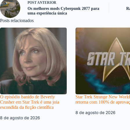
POST
ANTERIOR
Os melhores mods Cyberpunk 2077 para
Ra
uma experiência única
Posts relacionados
O episódio banido de Beverly
Star Trek Strange New World
Crusher em Star Trek é uma joia
retorna com 100% de aprova
escondida da ficção científica
8 de agosto de 2026
8 de agosto de 2026