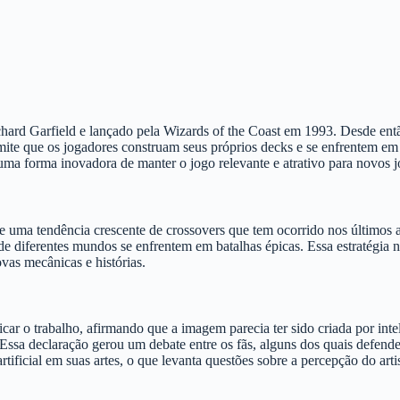
chard Garfield e lançado pela Wizards of the Coast em 1993. Desde ent
e que os jogadores construam seus próprios decks e se enfrentem em part
o uma forma inovadora de manter o jogo relevante e atrativo para novos 
de uma tendência crescente de crossovers que tem ocorrido nos últimos
de diferentes mundos se enfrentem em batalhas épicas. Essa estratégia 
as mecânicas e histórias.
ticar o trabalho, afirmando que a imagem parecia ter sido criada por intel
. Essa declaração gerou um debate entre os fãs, alguns dos quais defen
artificial em suas artes, o que levanta questões sobre a percepção do ar