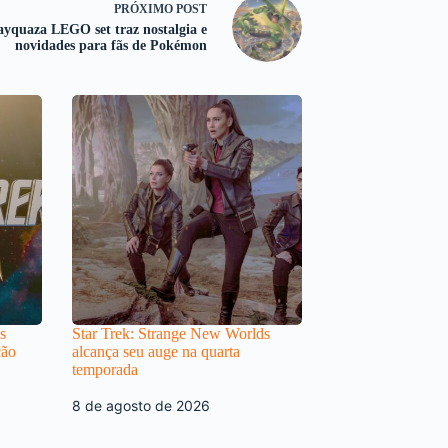
PRÓXIMO
POST
yquaza LEGO set traz nostalgia e
novidades para fãs de Pokémon
s
Star Trek: Strange New Worlds
ção
alcança seu auge na quarta
temporada
8 de agosto de 2026