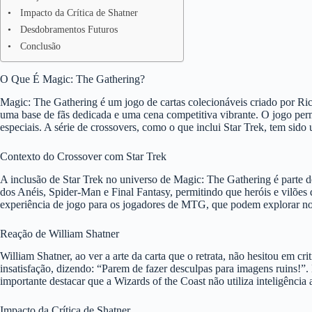
Impacto da Crítica de Shatner
Desdobramentos Futuros
Conclusão
O Que É Magic: The Gathering?
Magic: The Gathering é um jogo de cartas colecionáveis criado por Ri
uma base de fãs dedicada e uma cena competitiva vibrante. O jogo permit
especiais. A série de crossovers, como o que inclui Star Trek, tem sid
Contexto do Crossover com Star Trek
A inclusão de Star Trek no universo de Magic: The Gathering é parte 
dos Anéis, Spider-Man e Final Fantasy, permitindo que heróis e vilões 
experiência de jogo para os jogadores de MTG, que podem explorar nov
Reação de William Shatner
William Shatner, ao ver a arte da carta que o retrata, não hesitou em cri
insatisfação, dizendo: “Parem de fazer desculpas para imagens ruins!”
importante destacar que a Wizards of the Coast não utiliza inteligência 
Impacto da Crítica de Shatner