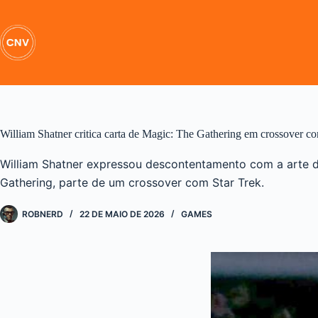
Pular
para
o
conteúdo
William Shatner critica carta de Magic: The Gathering em crossover c
William Shatner expressou descontentamento com a arte d
Gathering, parte de um crossover com Star Trek.
ROBNERD
22 DE MAIO DE 2026
GAMES