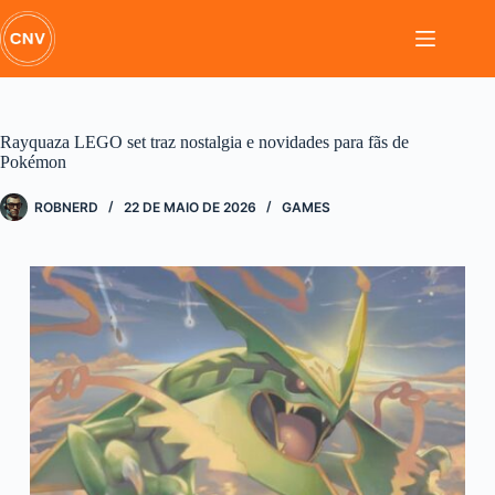
Pular
para
o
conteúdo
Rayquaza LEGO set traz nostalgia e novidades para fãs de
Pokémon
ROBNERD
22 DE MAIO DE 2026
GAMES