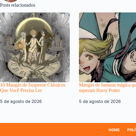
Posts relacionados
10 Mangás de Suspense Clássicos
Mangás de fantasia mágica q
Que Você Precisa Ler
superam Harry Potter
5 de agosto de 2026
5 de agosto de 2026
HOME
POLÍ