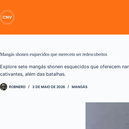
Pular
para
o
conteúdo
Mangás shonen esquecidos que merecem ser redescobertos
Explore sete mangás shonen esquecidos que oferecem nar
cativantes, além das batalhas.
ROBNERD
3 DE MAIO DE 2026
MANGÁS