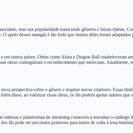
sculino, mas sua popularidade transcende gêneros e faixas etárias. Co
O apelo desses mangás é tão forte que muitos deles foram adaptados p
e em outros países. Obras como Akira e Dragon Ball estabeleceram um
ssas obras conseguiram o reconhecimento que mereciam. Atualmente, mu
ova perspectiva sobre o gênero e inspirar novos criadores. Essas histór
lém disso, ao valorizar essas obras, os fãs podem apoiar autores que se
 editoras e plataformas de streaming comecem a reavaliar o catálogo d
 fãs pode ser um motor poderoso para trazer de volta à tona histórias