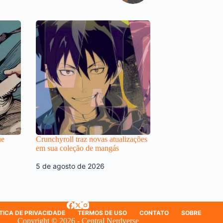
ue
Crunchyroll traz novas atualizações
em sua coleção de mangás
5 de agosto de 2026
TICA DE PRIVACIDADE
TERMOS DE USO
CONTATO
SOBRE
Copyright © 2026 - Central Nerdverse