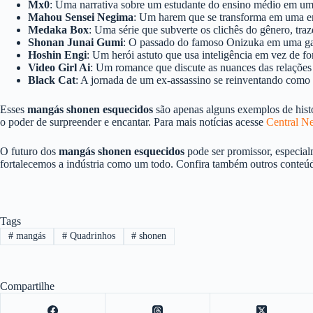
Mx0
: Uma narrativa sobre um estudante do ensino médio em um
Mahou Sensei Negima
: Um harem que se transforma em uma e
Medaka Box
: Uma série que subverte os clichês do gênero, tra
Shonan Junai Gumi
: O passado do famoso Onizuka em uma gang
Hoshin Engi
: Um herói astuto que usa inteligência em vez de for
Video Girl Ai
: Um romance que discute as nuances das relações
Black Cat
: A jornada de um ex-assassino se reinventando como
Esses
mangás shonen esquecidos
são apenas alguns exemplos de histó
o poder de surpreender e encantar. Para mais notícias acesse
Central N
O futuro dos
mangás shonen esquecidos
pode ser promissor, especial
fortalecemos a indústria como um todo. Confira também outros conte
Tags
#
mangás
#
Quadrinhos
#
shonen
Compartilhe