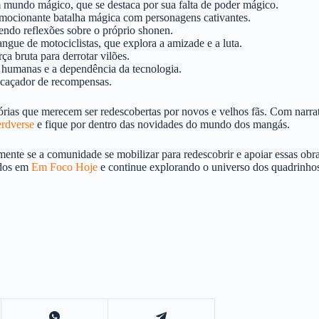
 mundo mágico, que se destaca por sua falta de poder mágico.
mocionante batalha mágica com personagens cativantes.
zendo reflexões sobre o próprio shonen.
ue de motociclistas, que explora a amizade e a luta.
ça bruta para derrotar vilões.
 humanas e a dependência da tecnologia.
 caçador de recompensas.
rias que merecem ser redescobertas por novos e velhos fãs. Com narrat
erdverse
e fique por dentro das novidades do mundo dos mangás.
mente se a comunidade se mobilizar para redescobrir e apoiar essas obra
údos em
Em Foco Hoje
e continue explorando o universo dos quadrinho