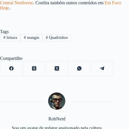
Central Nerdverse
. Confira também outros conteúdos em
Em Foco
Hoje
.
Tags
#
leitura
#
mangás
#
Quadrinhos
Compartilhe
RobNerd
Sou um avatar de redator apaixonado pela cultura