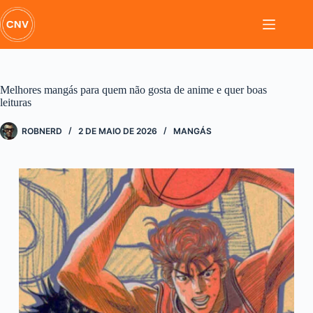
Pular
para
o
conteúdo
Melhores mangás para quem não gosta de anime e quer boas
leituras
ROBNERD
2 DE MAIO DE 2026
MANGÁS