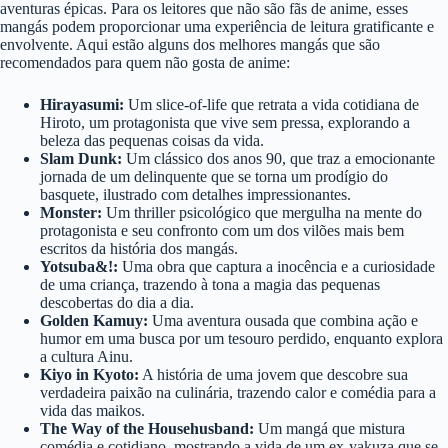
aventuras épicas. Para os leitores que não são fãs de anime, esses
mangás podem proporcionar uma experiência de leitura gratificante e
envolvente. Aqui estão alguns dos melhores mangás que são
recomendados para quem não gosta de anime:
Hirayasumi:
Um slice-of-life que retrata a vida cotidiana de
Hiroto, um protagonista que vive sem pressa, explorando a
beleza das pequenas coisas da vida.
Slam Dunk:
Um clássico dos anos 90, que traz a emocionante
jornada de um delinquente que se torna um prodígio do
basquete, ilustrado com detalhes impressionantes.
Monster:
Um thriller psicológico que mergulha na mente do
protagonista e seu confronto com um dos vilões mais bem
escritos da história dos mangás.
Yotsuba&!:
Uma obra que captura a inocência e a curiosidade
de uma criança, trazendo à tona a magia das pequenas
descobertas do dia a dia.
Golden Kamuy:
Uma aventura ousada que combina ação e
humor em uma busca por um tesouro perdido, enquanto explora
a cultura Ainu.
Kiyo in Kyoto:
A história de uma jovem que descobre sua
verdadeira paixão na culinária, trazendo calor e comédia para a
vida das maikos.
The Way of the Househusband:
Um mangá que mistura
comédia e cotidiano, mostrando a vida de um ex-yakuza que se