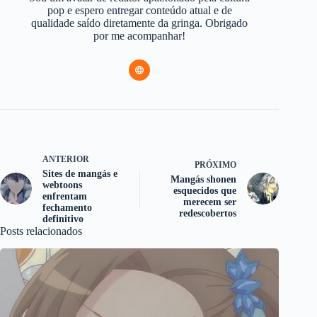
pop e espero entregar conteúdo atual e de
qualidade saído diretamente da gringa. Obrigado
por me acompanhar!
ANTERIOR
PRÓXIMO
Sites de mangás e
Mangás shonen
webtoons
esquecidos que
enfrentam
merecem ser
fechamento
redescobertos
definitivo
Posts relacionados