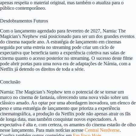
apenas respeita o material original, mas também o atualiza para o
público contemporâneo.
Desdobramentos Futuros
Com o lançamento agendado para fevereiro de 2027, Narnia: The
Magician’s Nephew está posicionado para ser um dos grandes eventos
do cinema naquele ano. A estratégia de lançamento em cinemas
seguida por uma estreia no streaming pode criar um ciclo de
expectativa que beneficia tanto a experiência coletiva nas salas de
cinema quanto o acesso posterior no streaming. O sucesso deste filme
pode abrir portas para uma nova era de adaptações de Nárnia, com a
Netflix já detendo os direitos de toda a série.
Conclusão
Narnia: The Magician’s Nephew tem o potencial de se tornar um
marco no cinema de fantasia, oferecendo uma nova visão sobre um
clássico amado. Ao optar por uma abordagem inovadora, um elenco de
peso e uma estratégia de lançamento que prioriza a experiência
cinematográfica, a produção da Netflix pode não apenas atrair os fãs
de longa data, mas também conquistar novos espectadores. A
expectativa é alta e, com certeza, os amantes do cinema estarão de olho
nesse lançamento. Para mais notícias acesse
Central Nerdverse
.
Confira também outros conteúdos em
Em Foco Hoje
.