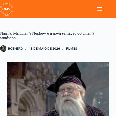
Pular
para
o
conteúdo
Narnia: Magician’s Nephew é a nova sensação do cinema
fantástico
ROBNERD
13 DE MAIO DE 2026
FILMES