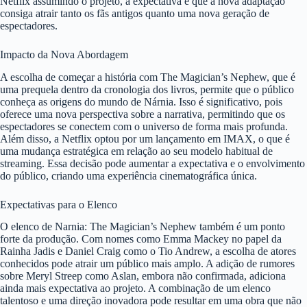
Netflix assumindo o projeto, a expectativa é que a nova adaptação
consiga atrair tanto os fãs antigos quanto uma nova geração de
espectadores.
Impacto da Nova Abordagem
A escolha de começar a história com The Magician’s Nephew, que é
uma prequela dentro da cronologia dos livros, permite que o público
conheça as origens do mundo de Nárnia. Isso é significativo, pois
oferece uma nova perspectiva sobre a narrativa, permitindo que os
espectadores se conectem com o universo de forma mais profunda.
Além disso, a Netflix optou por um lançamento em IMAX, o que é
uma mudança estratégica em relação ao seu modelo habitual de
streaming. Essa decisão pode aumentar a expectativa e o envolvimento
do público, criando uma experiência cinematográfica única.
Expectativas para o Elenco
O elenco de Narnia: The Magician’s Nephew também é um ponto
forte da produção. Com nomes como Emma Mackey no papel da
Rainha Jadis e Daniel Craig como o Tio Andrew, a escolha de atores
conhecidos pode atrair um público mais amplo. A adição de rumores
sobre Meryl Streep como Aslan, embora não confirmada, adiciona
ainda mais expectativa ao projeto. A combinação de um elenco
talentoso e uma direção inovadora pode resultar em uma obra que não