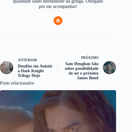
qualidade saído diretamente da gringa. Obrigado
por me acompanhar!
PRÓXIMO
ANTERIOR
Sam Heughan fala
Desafios em Assistir
sobre possibilidade
a Dark Knight
de ser o próximo
Trilogy Hoje
James Bond
Posts relacionados