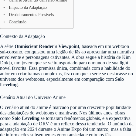
Cenário Atual do Universo Anime
Impacto da Adaptação
Desdobramentos Possíveis
Conclusão
Contexto da Adaptação
A série
Omniscient Reader’s Viewpoint
, baseada em um webtoon
sul-coreano, conquistou uma legião de fãs ao apresentar uma narrativa
envolvente e personagens cativantes. A obra segue a história de Kim
Dokja, um jovem que se vê transportado para o mundo de sua light
novel favorita. Essa premissa única, combinada com a habilidade do
autor em criar tramas complexas, fez com que a série se destacasse no
universo dos webtoons, especialmente em comparação com
Solo
Leveling
.
Cenário Atual do Universo Anime
O cenário atual do anime é marcado por uma crescente popularidade
das adaptações de webtoons e manhwas. Nos últimos anos, obras
como
Solo Leveling
se tornaram fenômenos globais, e a expectativa
para a adaptação de ORV é um reflexo dessa tendência. O anúncio da
adaptação em 2024 durante o Anime Expo foi um marco, mas a falta
de informações subsequentes gerou ansiedade entre os fãs.