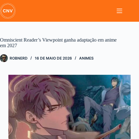
Pular
para
o
conteúdo
Omniscient Reader’s Viewpoint ganha adaptação em anime
em 2027
ROBNERD
16 DE MAIO DE 2026
ANIMES