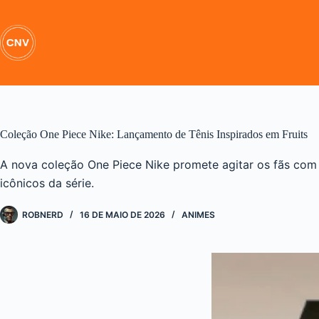
Pular
para
o
conteúdo
Coleção One Piece Nike: Lançamento de Tênis Inspirados em Fruits
A nova coleção One Piece Nike promete agitar os fãs com t
icônicos da série.
ROBNERD
16 DE MAIO DE 2026
ANIMES