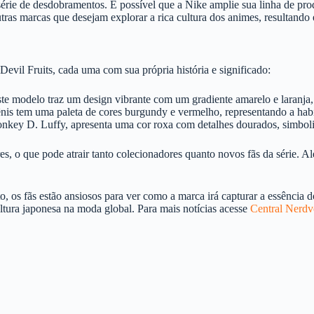
ie de desdobramentos. É possível que a Nike amplie sua linha de prod
outras marcas que desejam explorar a rica cultura dos animes, resultand
evil Fruits, cada uma com sua própria história e significado:
ste modelo traz um design vibrante com um gradiente amarelo e laranja
nis tem uma paleta de cores burgundy e vermelho, representando a hab
nkey D. Luffy, apresenta uma cor roxa com detalhes dourados, simboli
es, o que pode atrair tanto colecionadores quanto novos fãs da série. A
os fãs estão ansiosos para ver como a marca irá capturar a essência d
ltura japonesa na moda global. Para mais notícias acesse
Central Nerdv