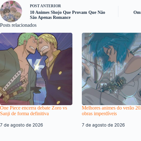
POST
ANTERIOR
10 Animes Shojo Que Provam Que Não
Omn
São Apenas Romance
Posts relacionados
One Piece encerra debate Zoro vs
Melhores animes do verão 20
Sanji de forma definitiva
obras imperdíveis
7 de agosto de 2026
7 de agosto de 2026