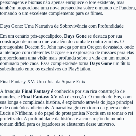
personagens e biomas não apenas enriquece o lore existente, mas
também proporciona uma nova perspectiva sobre o mundo de Pandora,
tornando-o um excelente complemento para os filmes.
Days Gone: Uma Narrativa de Sobrevivência com Profundidade
Em um cenário pós-apocalíptico,
Days Gone
se destaca por sua
construção de mundo que vai além do combate contra zumbis. O
protagonista Deacon St. John navega por um Oregon devastado, onde
a interação com diferentes facções e a exploração de missões paralelas
proporcionam uma visão mais profunda sobre a vida em um mundo
dominado pelo caos. Essa complexidade torna
Days Gone
um título
subestimado entre os exclusivos do PlayStation.
Final Fantasy XV: Uma Joia da Square Enix
A franquia
Final Fantasy
é conhecida por sua rica construção de
mundos, e
Final Fantasy XV
não é exceção. O mundo de Eos, com
sua longa e complicada história, é explorado através do jogo principal
e de conteúdos adicionais. A narrativa gira em torno da guerra entre
Lucis e Niflheim, e do papel do protagonista Noctis em se tornar o rei
profetizado. A profundidade da história e a construção do mundo
tornam difícil para os jogadores se afastarem desse universo.