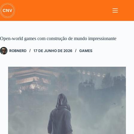
Pular
para
o
conteúdo
Open-world games com construção de mundo impressionante
ROBNERD
17 DE JUNHO DE 2026
GAMES