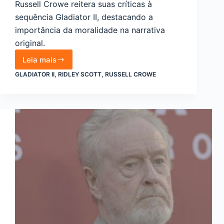
Russell Crowe reitera suas críticas à
sequência Gladiator II, destacando a
importância da moralidade na narrativa
original.
Leia mais
Russell
Crowe
GLADIATOR II
,
RIDLEY SCOTT
,
RUSSELL CROWE
critica
a
sequência
Gladiator
II
e
sua
moralidade