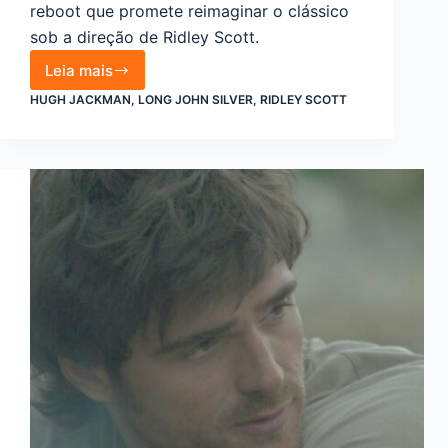
reboot que promete reimaginar o clássico
sob a direção de Ridley Scott.
Leia mais
Hugh
Jackman
HUGH JACKMAN
,
LONG JOHN SILVER
,
RIDLEY SCOTT
Confirma
Papel
Icônico
como
Long
John
Silver
em
Reboot
de
Ridley
Scott