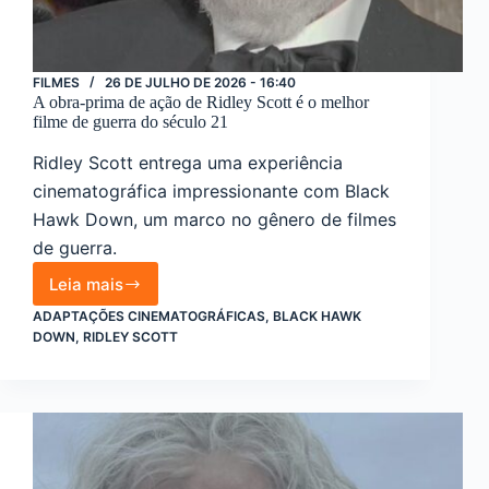
FILMES
26 DE JULHO DE 2026 - 16:40
A obra-prima de ação de Ridley Scott é o melhor
filme de guerra do século 21
Ridley Scott entrega uma experiência
cinematográfica impressionante com Black
Hawk Down, um marco no gênero de filmes
de guerra.
Leia mais
A
obra-
ADAPTAÇÕES CINEMATOGRÁFICAS
,
BLACK HAWK
prima
DOWN
,
RIDLEY SCOTT
de
ação
de
Ridley
Scott
é
o