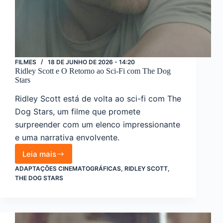
FILMES
18 DE JUNHO DE 2026 - 14:20
Ridley Scott e O Retorno ao Sci-Fi com The Dog
Stars
Ridley Scott está de volta ao sci-fi com The
Dog Stars, um filme que promete
surpreender com um elenco impressionante
e uma narrativa envolvente.
Leia mais
Ridley
Scott
ADAPTAÇÕES CINEMATOGRÁFICAS
,
RIDLEY SCOTT
,
e
THE DOG STARS
O
Retorno
ao
Sci-