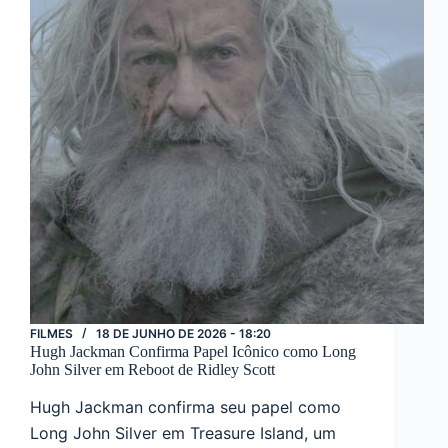
melhor
filme
de
guerra
do
século
21
FILMES
18 DE JUNHO DE 2026 - 18:20
Hugh Jackman Confirma Papel Icônico como Long
John Silver em Reboot de Ridley Scott
Hugh Jackman confirma seu papel como
Long John Silver em Treasure Island, um