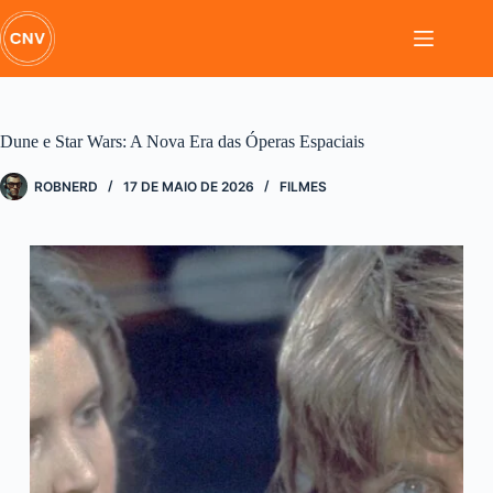
Pular
para
o
conteúdo
Dune e Star Wars: A Nova Era das Óperas Espaciais
ROBNERD
17 DE MAIO DE 2026
FILMES