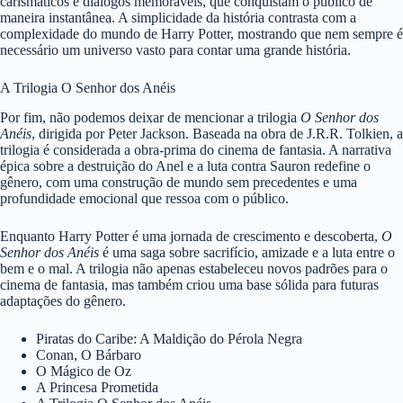
carismáticos e diálogos memoráveis, que conquistam o público de
maneira instantânea. A simplicidade da história contrasta com a
complexidade do mundo de Harry Potter, mostrando que nem sempre é
necessário um universo vasto para contar uma grande história.
A Trilogia O Senhor dos Anéis
Por fim, não podemos deixar de mencionar a trilogia
O Senhor dos
Anéis
, dirigida por Peter Jackson. Baseada na obra de J.R.R. Tolkien, a
trilogia é considerada a obra-prima do cinema de fantasia. A narrativa
épica sobre a destruição do Anel e a luta contra Sauron redefine o
gênero, com uma construção de mundo sem precedentes e uma
profundidade emocional que ressoa com o público.
Enquanto Harry Potter é uma jornada de crescimento e descoberta,
O
Senhor dos Anéis
é uma saga sobre sacrifício, amizade e a luta entre o
bem e o mal. A trilogia não apenas estabeleceu novos padrões para o
cinema de fantasia, mas também criou uma base sólida para futuras
adaptações do gênero.
Piratas do Caribe: A Maldição do Pérola Negra
Conan, O Bárbaro
O Mágico de Oz
A Princesa Prometida