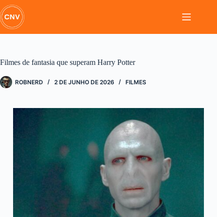
Pular
para
o
conteúdo
Filmes de fantasia que superam Harry Potter
ROBNERD
2 DE JUNHO DE 2026
FILMES