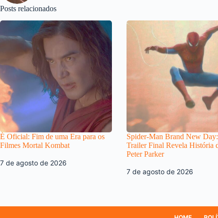
Posts relacionados
É Oficial: Fim de uma Era para os
Spider-Man Brand New Day:
Filmes Mortal Kombat
Trailer Final Revela História 
Peter Parker
7 de agosto de 2026
7 de agosto de 2026
HOME
POLÍ