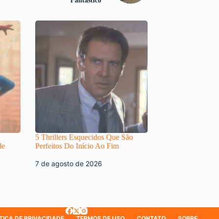
Fantástico
5 Thrillers Esquecidos Que São
de
Perfeitos Do Início Ao Fim
7 de agosto de 2026
TICA DE PRIVACIDADE
TERMOS DE USO
CONTATO
SOBRE