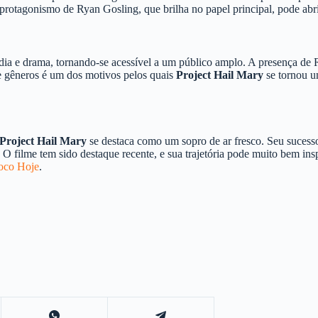
 protagonismo de Ryan Gosling, que brilha no papel principal, pode abri
ia e drama, tornando-se acessível a um público amplo. A presença de 
de gêneros é um dos motivos pelos quais
Project Hail Mary
se tornou um
Project Hail Mary
se destaca como um sopro de ar fresco. Seu suces
O filme tem sido destaque recente, e sua trajetória pode muito bem insp
oco Hoje
.