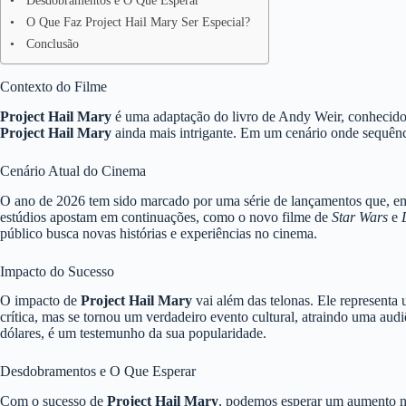
Desdobramentos e O Que Esperar
O Que Faz Project Hail Mary Ser Especial?
Conclusão
Contexto do Filme
Project Hail Mary
é uma adaptação do livro de Andy Weir, conhecido
Project Hail Mary
ainda mais intrigante. Em um cenário onde sequênc
Cenário Atual do Cinema
O ano de 2026 tem sido marcado por uma série de lançamentos que, e
estúdios apostam em continuações, como o novo filme de
Star Wars
e
público busca novas histórias e experiências no cinema.
Impacto do Sucesso
O impacto de
Project Hail Mary
vai além das telonas. Ele representa
crítica, mas se tornou um verdadeiro evento cultural, atraindo uma audi
dólares, é um testemunho da sua popularidade.
Desdobramentos e O Que Esperar
Com o sucesso de
Project Hail Mary
, podemos esperar um aumento na 